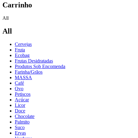
Carrinho
All
All
Cervejas
Fruta
Ecobag
Frutas Desidratadas
Produtos Sob Encomenda
Farinha/Grãos
MASSA
Café
Ovo
Petiscos
Açúcar
Licor
Doce
Chocolate
Palmito
Suco
Ervas