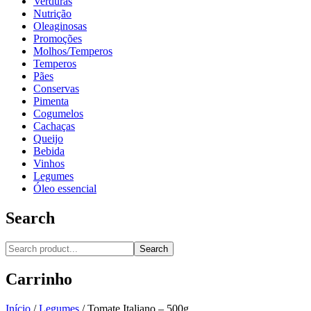
Verduras
Nutrição
Oleaginosas
Promoções
Molhos/Temperos
Temperos
Pães
Conservas
Pimenta
Cogumelos
Cachaças
Queijo
Bebida
Vinhos
Legumes
Óleo essencial
Search
Search
Carrinho
Início
/
Legumes
/
Tomate Italiano – 500g