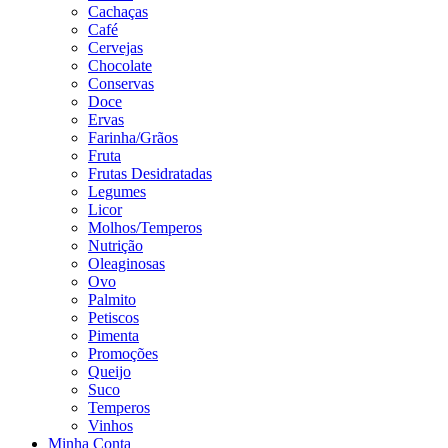
Cachaças
Café
Cervejas
Chocolate
Conservas
Doce
Ervas
Farinha/Grãos
Fruta
Frutas Desidratadas
Legumes
Licor
Molhos/Temperos
Nutrição
Oleaginosas
Ovo
Palmito
Petiscos
Pimenta
Promoções
Queijo
Suco
Temperos
Vinhos
Minha Conta