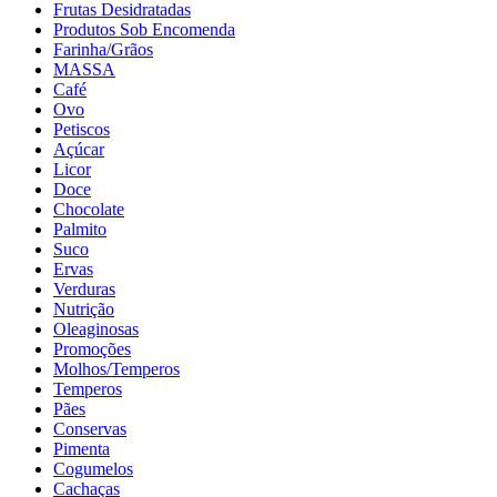
Frutas Desidratadas
Produtos Sob Encomenda
Farinha/Grãos
MASSA
Café
Ovo
Petiscos
Açúcar
Licor
Doce
Chocolate
Palmito
Suco
Ervas
Verduras
Nutrição
Oleaginosas
Promoções
Molhos/Temperos
Temperos
Pães
Conservas
Pimenta
Cogumelos
Cachaças