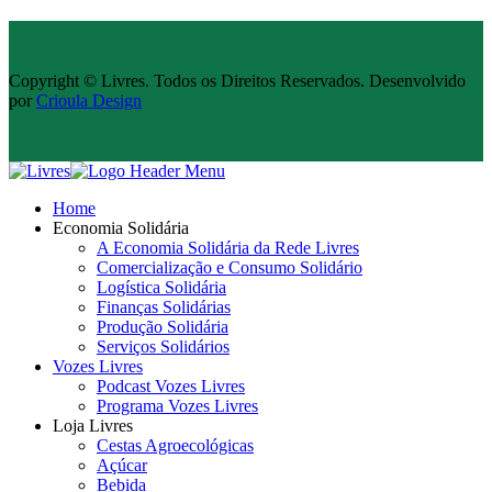
Copyright © Livres. Todos os Direitos Reservados. Desenvolvido
por
Crioula Design
Home
Economia Solidária
A Economia Solidária da Rede Livres
Comercialização e Consumo Solidário
Logística Solidária
Finanças Solidárias
Produção Solidária
Serviços Solidários
Vozes Livres
Podcast Vozes Livres
Programa Vozes Livres
Loja Livres
Cestas Agroecológicas
Açúcar
Bebida