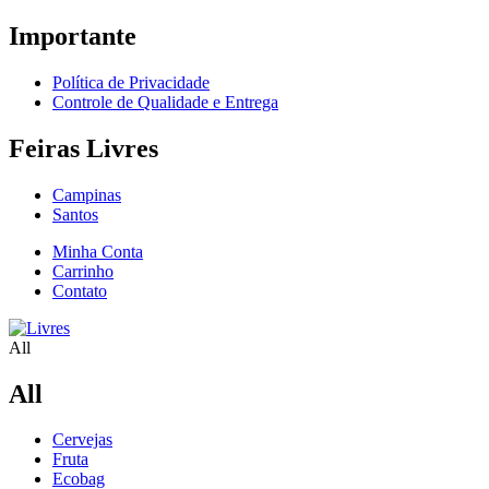
Importante
Política de Privacidade
Controle de Qualidade e Entrega
Feiras Livres
Campinas
Santos
Minha Conta
Carrinho
Contato
All
All
Cervejas
Fruta
Ecobag