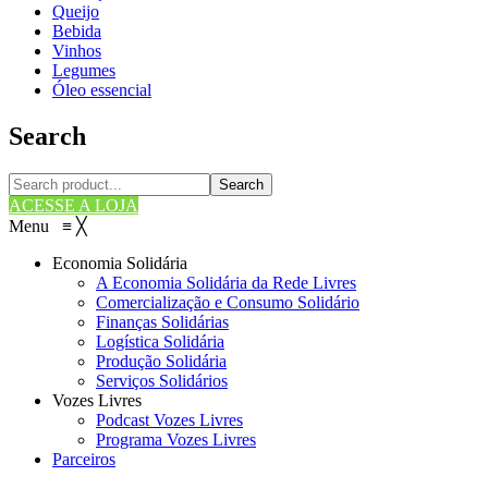
Queijo
Bebida
Vinhos
Legumes
Óleo essencial
Search
Search
ACESSE A LOJA
Menu
≡
╳
Economia Solidária
A Economia Solidária da Rede Livres
Comercialização e Consumo Solidário
Finanças Solidárias
Logística Solidária
Produção Solidária
Serviços Solidários
Vozes Livres
Podcast Vozes Livres
Programa Vozes Livres
Parceiros