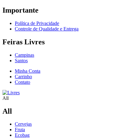
Importante
Política de Privacidade
Controle de Qualidade e Entrega
Feiras Livres
Campinas
Santos
Minha Conta
Carrinho
Contato
All
All
Cervejas
Fruta
Ecobag