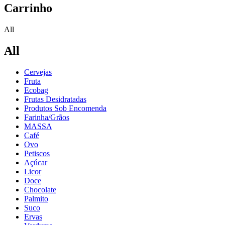
Carrinho
All
All
Cervejas
Fruta
Ecobag
Frutas Desidratadas
Produtos Sob Encomenda
Farinha/Grãos
MASSA
Café
Ovo
Petiscos
Açúcar
Licor
Doce
Chocolate
Palmito
Suco
Ervas