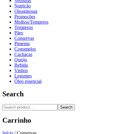
Verduras
Nutrição
Oleaginosas
Promoções
Molhos/Temperos
Temperos
Pães
Conservas
Pimenta
Cogumelos
Cachaças
Queijo
Bebida
Vinhos
Legumes
Óleo essencial
Search
Search
Carrinho
Início
/
Conservas