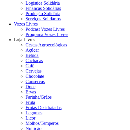
Logística Solidária
Finanças Solidárias
Produção Solidária
Serviços Solidários
Vozes Livres
Podcast Vozes Livres
Programa Vozes Livres
Loja Livres
Cestas Agroecológicas
Açúcar
Bebida
Cachaças
Café
Cervejas
Chocolate
Conservas
Doce
Ervas
Farinha/Grãos
Fruta
Frutas Desidratadas
Legumes
Licor
Molhos/Temperos
Nutrição