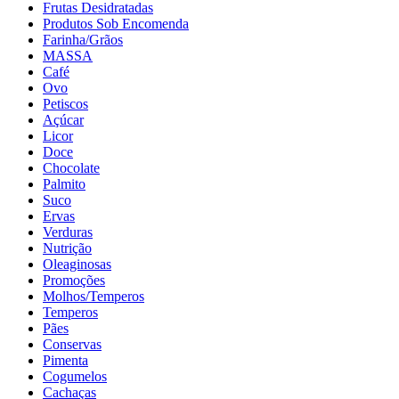
Frutas Desidratadas
Produtos Sob Encomenda
Farinha/Grãos
MASSA
Café
Ovo
Petiscos
Açúcar
Licor
Doce
Chocolate
Palmito
Suco
Ervas
Verduras
Nutrição
Oleaginosas
Promoções
Molhos/Temperos
Temperos
Pães
Conservas
Pimenta
Cogumelos
Cachaças