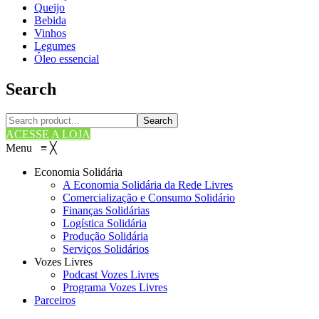
Queijo
Bebida
Vinhos
Legumes
Óleo essencial
Search
Search
ACESSE A LOJA
Menu
≡
╳
Economia Solidária
A Economia Solidária da Rede Livres
Comercialização e Consumo Solidário
Finanças Solidárias
Logística Solidária
Produção Solidária
Serviços Solidários
Vozes Livres
Podcast Vozes Livres
Programa Vozes Livres
Parceiros