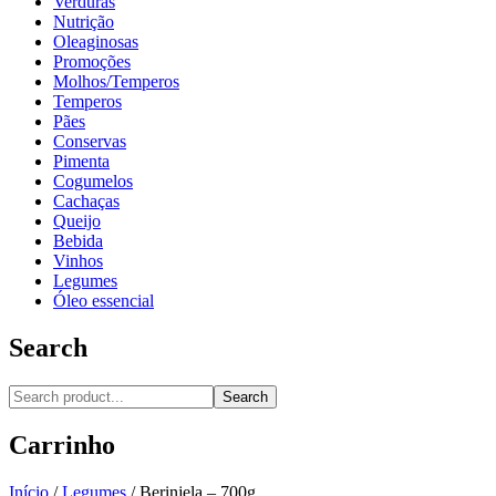
Verduras
Nutrição
Oleaginosas
Promoções
Molhos/Temperos
Temperos
Pães
Conservas
Pimenta
Cogumelos
Cachaças
Queijo
Bebida
Vinhos
Legumes
Óleo essencial
Search
Search
Carrinho
Início
/
Legumes
/
Berinjela – 700g