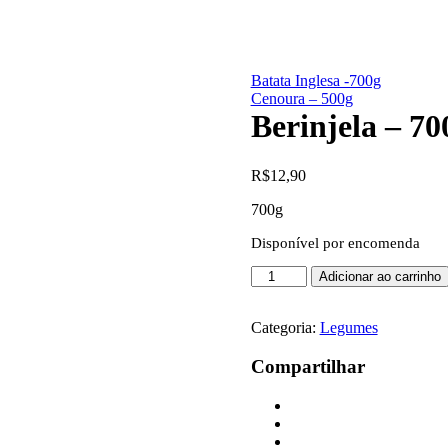
Batata Inglesa -700g
Cenoura – 500g
Berinjela – 70
R$
12,90
700g
Disponível por encomenda
Berinjela
Adicionar ao carrinho
-
700g
quantidade
Categoria:
Legumes
Compartilhar