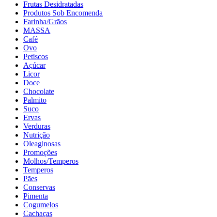
Frutas Desidratadas
Produtos Sob Encomenda
Farinha/Grãos
MASSA
Café
Ovo
Petiscos
Açúcar
Licor
Doce
Chocolate
Palmito
Suco
Ervas
Verduras
Nutrição
Oleaginosas
Promoções
Molhos/Temperos
Temperos
Pães
Conservas
Pimenta
Cogumelos
Cachaças