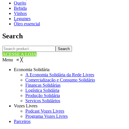
Queijo
Bebida
Vinhos
Legumes
Óleo essencial
Search
Search
ACESSE A LOJA
Menu
≡
╳
Economia Solidária
A Economia Solidária da Rede Livres
Comercialização e Consumo Solidário
Finanças Solidárias
Logística Solidária
Produção Solidária
Serviços Solidários
Vozes Livres
Podcast Vozes Livres
Programa Vozes Livres
Parceiros