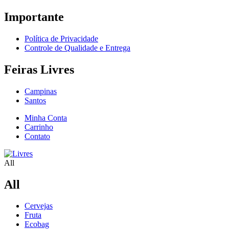
Importante
Política de Privacidade
Controle de Qualidade e Entrega
Feiras Livres
Campinas
Santos
Minha Conta
Carrinho
Contato
All
All
Cervejas
Fruta
Ecobag