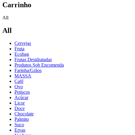
Carrinho
All
All
Cervejas
Fruta
Ecobag
Frutas Desidratadas
Produtos Sob Encomenda
Farinha/Grãos
MASSA
Café
Ovo
Petiscos
Açúcar
Licor
Doce
Chocolate
Palmito
Suco
Ervas