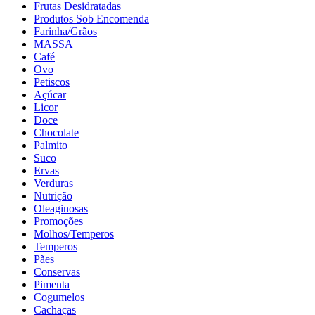
Frutas Desidratadas
Produtos Sob Encomenda
Farinha/Grãos
MASSA
Café
Ovo
Petiscos
Açúcar
Licor
Doce
Chocolate
Palmito
Suco
Ervas
Verduras
Nutrição
Oleaginosas
Promoções
Molhos/Temperos
Temperos
Pães
Conservas
Pimenta
Cogumelos
Cachaças