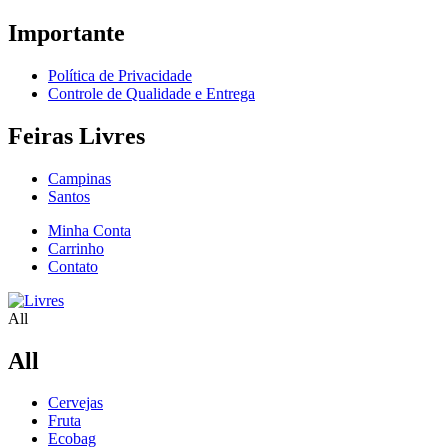
Importante
Política de Privacidade
Controle de Qualidade e Entrega
Feiras Livres
Campinas
Santos
Minha Conta
Carrinho
Contato
All
All
Cervejas
Fruta
Ecobag