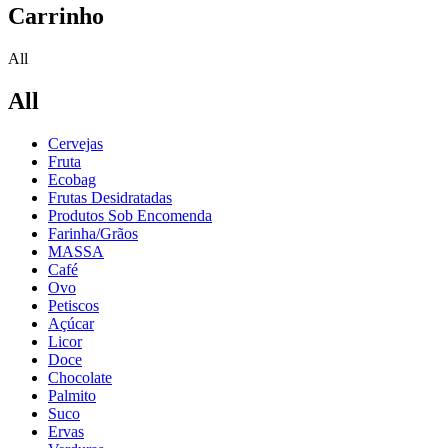
Carrinho
All
All
Cervejas
Fruta
Ecobag
Frutas Desidratadas
Produtos Sob Encomenda
Farinha/Grãos
MASSA
Café
Ovo
Petiscos
Açúcar
Licor
Doce
Chocolate
Palmito
Suco
Ervas