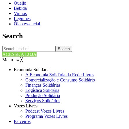
Queijo
Bebida
Vinhos
Legumes
Óleo essencial
Search
Search
ACESSE A LOJA
Menu
≡
╳
Economia Solidária
A Economia Solidária da Rede Livres
Comercialização e Consumo Solidário
Finanças Solidárias
Logística Solidária
Produção Solidária
Serviços Solidários
Vozes Livres
Podcast Vozes Livres
Programa Vozes Livres
Parceiros