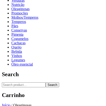
Verduras
Nutrição
Oleaginosas
Promoções
Molhos/Temperos
Temperos
Pães
Conservas
Pimenta
Cogumelos
Cachaças
Queijo
Bebida
Vinhos
Legumes
Óleo essencial
Search
Search
Carrinho
Início
/
Oleaginosas