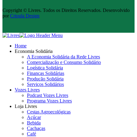
Copyright © Livres. Todos os Direitos Reservados. Desenvolvido
por
Crioula Design
Home
Economia Solidária
A Economia Solidária da Rede Livres
Comercialização e Consumo Solidário
Logística Solidária
Finanças Solidárias
Produção Solidária
Serviços Solidários
Vozes Livres
Podcast Vozes Livres
Programa Vozes Livres
Loja Livres
Cestas Agroecológicas
Açúcar
Bebida
Cachaças
Café