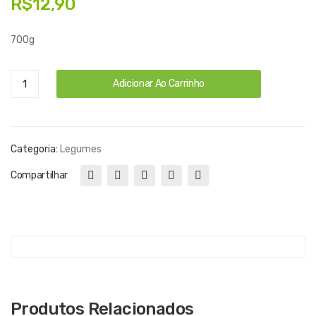
R$
12,90
to
Inte
de
gral
700g
Pró
poli
Quiabo
Adicionar Ao Carrinho
s –
-
Ext
500gr
quantidade
ra
Categoria:
Legumes
For
te
Compartilhar
Produtos Relacionados