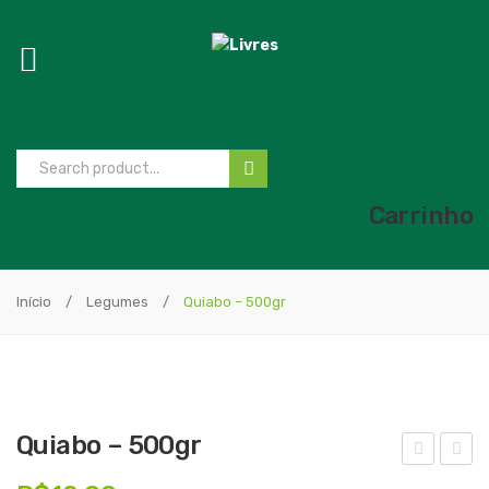
Carrinho
Início
/
Legumes
/
Quiabo – 500gr
Quiabo – 500gr
xtra
ão