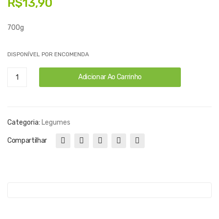
R$
13,90
aça
rab
Vid
a –
700g
as
700
Sec
g
DISPONÍVEL POR ENCOMENDA
as
Cebola
Adicionar Ao Carrinho
–
-
Am
700g
bur
quantidade
ana
Categoria:
Legumes
Compartilhar