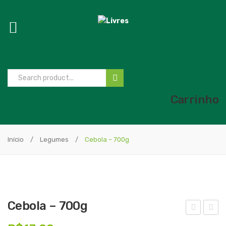
Carrinho
Início
/
Legumes
/
Cebola – 700g
Cebola – 700g
ach
eter