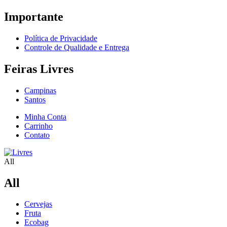
Importante
Política de Privacidade
Controle de Qualidade e Entrega
Feiras Livres
Campinas
Santos
Minha Conta
Carrinho
Contato
All
All
Cervejas
Fruta
Ecobag