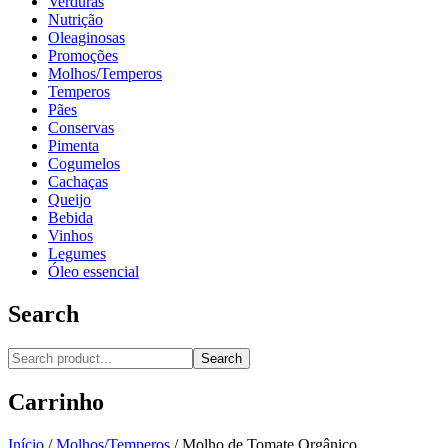
Verduras
Nutrição
Oleaginosas
Promoções
Molhos/Temperos
Temperos
Pães
Conservas
Pimenta
Cogumelos
Cachaças
Queijo
Bebida
Vinhos
Legumes
Óleo essencial
Search
Search
Carrinho
Início
/
Molhos/Temperos
/
Molho de Tomate Orgânico