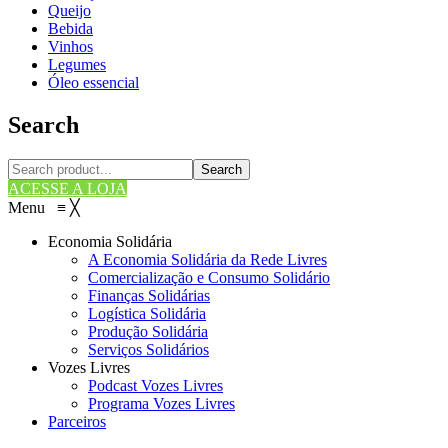
Queijo
Bebida
Vinhos
Legumes
Óleo essencial
Search
Search
ACESSE A LOJA
Menu
≡
╳
Economia Solidária
A Economia Solidária da Rede Livres
Comercialização e Consumo Solidário
Finanças Solidárias
Logística Solidária
Produção Solidária
Serviços Solidários
Vozes Livres
Podcast Vozes Livres
Programa Vozes Livres
Parceiros