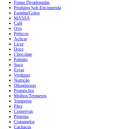
Frutas Desidratadas
Produtos Sob Encomenda
Farinha/Grãos
MASSA
Café
Ovo
Petiscos
Açúcar
Licor
Doce
Chocolate
Palmito
Suco
Ervas
Verduras
Nutrição
Oleaginosas
Promoções
Molhos/Temperos
Temperos
Pães
Conservas
Pimenta
Cogumelos
Cachaças