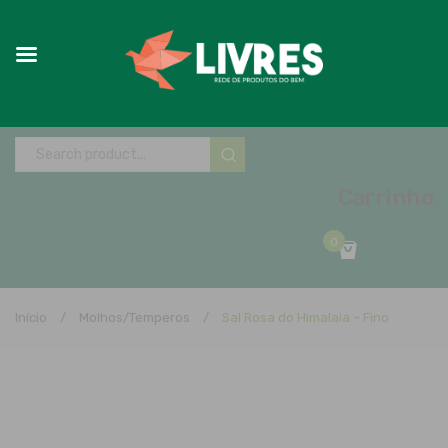
Carrinho
0
No products in the cart.
Início
/
Molhos/Temperos
/
Sal Rosa do Himalaia – Fino