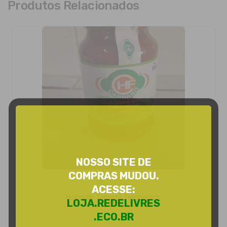
Produtos Relacionados
NOSSO SITE DE
COMPRAS MUDOU.
R$
33,00
ACESSE:
Adicionar Ao Carrinho
Molho de Tomate Temperado
LOJA.REDELIVRES
.ECO.BR