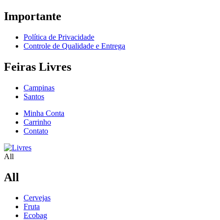
Importante
Política de Privacidade
Controle de Qualidade e Entrega
Feiras Livres
Campinas
Santos
Minha Conta
Carrinho
Contato
All
All
Cervejas
Fruta
Ecobag