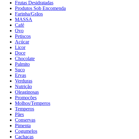
Frutas Desidratadas
Produtos Sob Encomenda
Farinha/Grãos
MASSA
Café
Ovo
Petiscos
Açúcar
Licor
Doce
Chocolate
Palmito
Suco
Ervas
Verduras
Nutrição
Oleaginosas
Promoções
Molhos/Temperos
Temperos
Pães
Conservas
Pimenta
Cogumelos
Cachaças