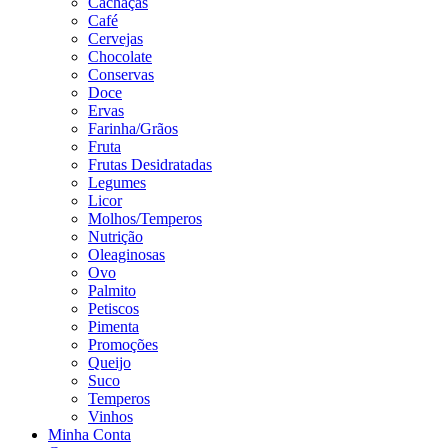
Cachaças
Café
Cervejas
Chocolate
Conservas
Doce
Ervas
Farinha/Grãos
Fruta
Frutas Desidratadas
Legumes
Licor
Molhos/Temperos
Nutrição
Oleaginosas
Ovo
Palmito
Petiscos
Pimenta
Promoções
Queijo
Suco
Temperos
Vinhos
Minha Conta