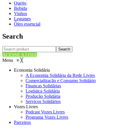
Queijo
Bebida
Vinhos
Legumes
Óleo essencial
Search
Search
ACESSE A LOJA
Menu
≡
╳
Economia Solidária
A Economia Solidária da Rede Livres
Comercialização e Consumo Solidário
Finanças Solidárias
Logística Solidária
Produção Solidária
Serviços Solidários
Vozes Livres
Podcast Vozes Livres
Programa Vozes Livres
Parceiros