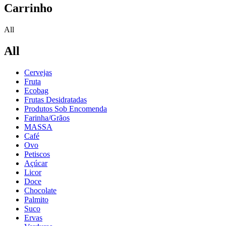
Carrinho
All
All
Cervejas
Fruta
Ecobag
Frutas Desidratadas
Produtos Sob Encomenda
Farinha/Grãos
MASSA
Café
Ovo
Petiscos
Açúcar
Licor
Doce
Chocolate
Palmito
Suco
Ervas