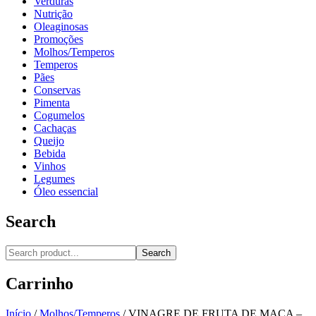
Verduras
Nutrição
Oleaginosas
Promoções
Molhos/Temperos
Temperos
Pães
Conservas
Pimenta
Cogumelos
Cachaças
Queijo
Bebida
Vinhos
Legumes
Óleo essencial
Search
Search
Carrinho
Início
/
Molhos/Temperos
/
VINAGRE DE FRUTA DE MAÇA –