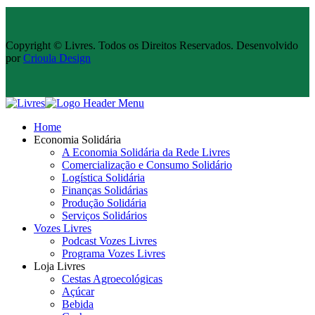
Copyright © Livres. Todos os Direitos Reservados. Desenvolvido
por
Crioula Design
Home
Economia Solidária
A Economia Solidária da Rede Livres
Comercialização e Consumo Solidário
Logística Solidária
Finanças Solidárias
Produção Solidária
Serviços Solidários
Vozes Livres
Podcast Vozes Livres
Programa Vozes Livres
Loja Livres
Cestas Agroecológicas
Açúcar
Bebida