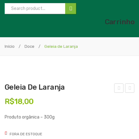
Carrinho
Início
/
Doce
/
Geleia de Laranja
Geleia De Laranja
elei
elei
R$
18,00
a
a
de
de
Produto orgânica – 300g
Goi
Ma
aba
mã
FORA DE ESTOQUE