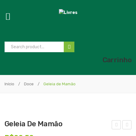
Carrinho
Início
/
Doce
/
Geleia de Mamão
Geleia De Mamão
elei
elei