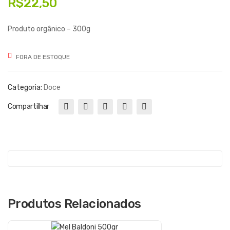
R$
22,50
a
a
de
de
Produto orgânico – 300g
Lar
Uva
anj
s/
FORA DE ESTOQUE
a
açú
car
Categoria:
Doce
Compartilhar
Produtos Relacionados