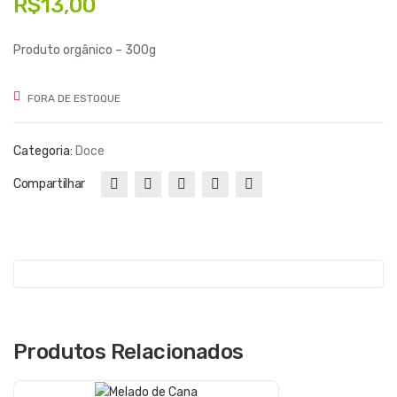
R$
13,00
a
a
de
de
Produto orgânico – 300g
Fig
Lar
o
anj
FORA DE ESTOQUE
a
Categoria:
Doce
Compartilhar
Produtos Relacionados