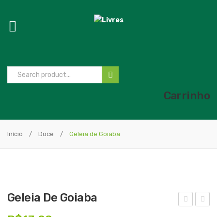
Carrinho
Início
/
Doce
/
Geleia de Goiaba
Geleia De Goiaba
elei
elei