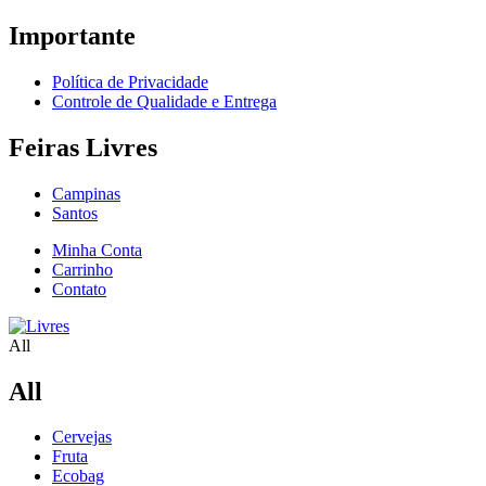
Importante
Política de Privacidade
Controle de Qualidade e Entrega
Feiras Livres
Campinas
Santos
Minha Conta
Carrinho
Contato
All
All
Cervejas
Fruta
Ecobag