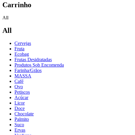
Carrinho
All
All
Cervejas
Fruta
Ecobag
Frutas Desidratadas
Produtos Sob Encomenda
Farinha/Grãos
MASSA
Café
Ovo
Petiscos
Açúcar
Licor
Doce
Chocolate
Palmito
Suco
Ervas