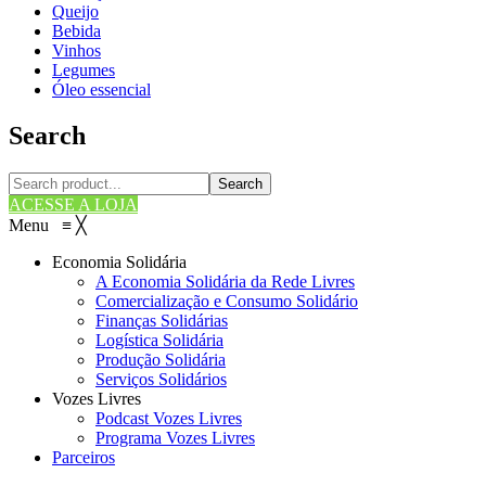
Queijo
Bebida
Vinhos
Legumes
Óleo essencial
Search
Search
ACESSE A LOJA
Menu
≡
╳
Economia Solidária
A Economia Solidária da Rede Livres
Comercialização e Consumo Solidário
Finanças Solidárias
Logística Solidária
Produção Solidária
Serviços Solidários
Vozes Livres
Podcast Vozes Livres
Programa Vozes Livres
Parceiros