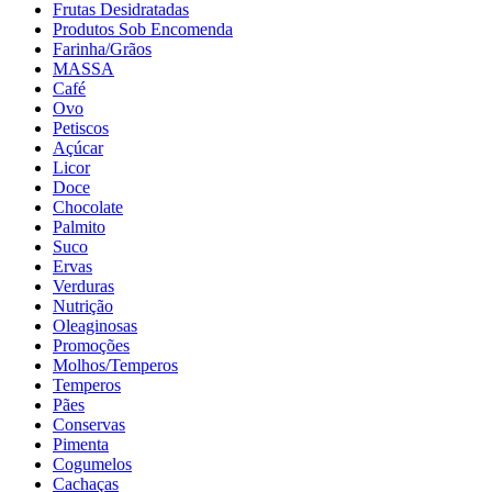
Frutas Desidratadas
Produtos Sob Encomenda
Farinha/Grãos
MASSA
Café
Ovo
Petiscos
Açúcar
Licor
Doce
Chocolate
Palmito
Suco
Ervas
Verduras
Nutrição
Oleaginosas
Promoções
Molhos/Temperos
Temperos
Pães
Conservas
Pimenta
Cogumelos
Cachaças