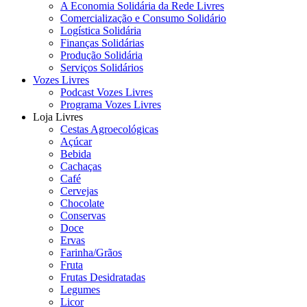
A Economia Solidária da Rede Livres
Comercialização e Consumo Solidário
Logística Solidária
Finanças Solidárias
Produção Solidária
Serviços Solidários
Vozes Livres
Podcast Vozes Livres
Programa Vozes Livres
Loja Livres
Cestas Agroecológicas
Açúcar
Bebida
Cachaças
Café
Cervejas
Chocolate
Conservas
Doce
Ervas
Farinha/Grãos
Fruta
Frutas Desidratadas
Legumes
Licor