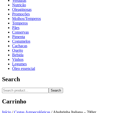
Verduras
Nutrição
Oleaginosas
Promoções
Molhos/Temperos
Temperos
Pães
Conservas
Pimenta
Cogumelos
Cachaças
Queijo
Bebida
Vinhos
Legumes
Óleo essencial
Search
Search
Carrinho
Início
/
Cestas Agroecológicas
/
Abobrinha Italiana – 700gr