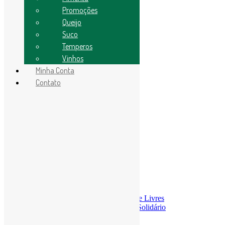
Promoções
Promoções
Molhos/Temperos
Temperos
Queijo
Pães
Suco
Conservas
Temperos
Pimenta
Cogumelos
Vinhos
Cachaças
Minha Conta
Queijo
Contato
Bebida
Vinhos
Legumes
Óleo essencial
Search
Search
ACESSE A LOJA
Menu
≡
╳
Economia Solidária
A Economia Solidária da Rede Livres
Comercialização e Consumo Solidário
Finanças Solidárias