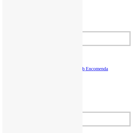
Maçã – 500gr
Maçã – 500gr
R$
26,90
Adicionar ao carrinho
R$
26,90
Cestas Agroecológicas
,
Fruta
,
Produtos Sob Encomenda
Maçã – 500gr
Maçã – 500gr
Porção de 500gr
R$
26,90
Adicionar ao carrinho