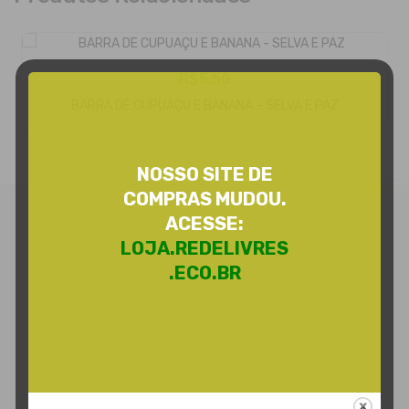
R$
5,50
Adicionar Ao Carrinho
BARRA DE CUPUAÇU E BANANA – SELVA E PAZ
NOSSO SITE DE
COMPRAS MUDOU.
ACESSE:
LOJA.REDELIVRES
.ECO.BR