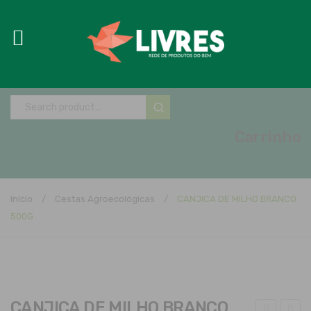
Carrinho
Início
/
Cestas Agroecológicas
/
CANJICA DE MILHO BRANCO
500G
CANJICA DE MILHO BRANCO