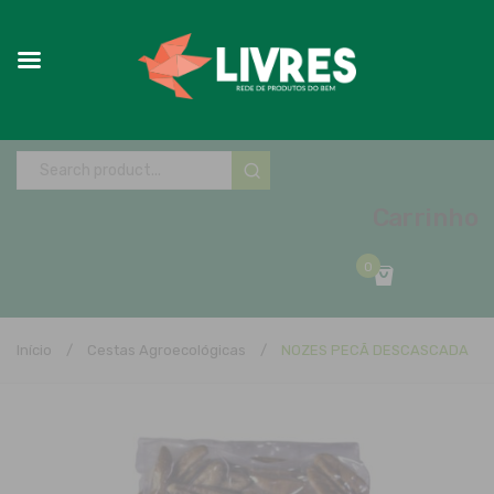
Carrinho
0
No products in the cart.
Início
/
Cestas Agroecológicas
/
NOZES PECÃ DESCASCADA