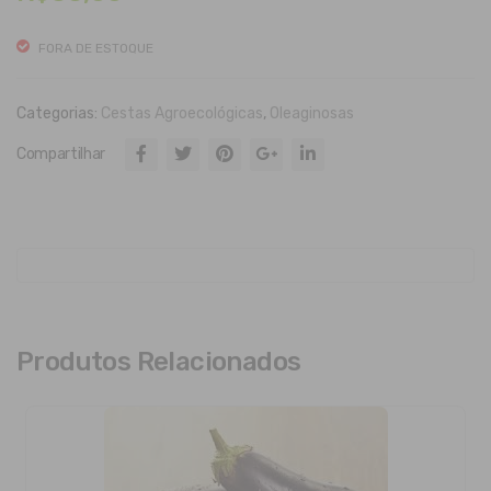
IA
Ô
MO
OR
FORA DE ESTOQUE
RA
GÂ
NG
NIC
Categorias:
Cestas Agroecológicas
,
Oleaginosas
O
O
Compartilhar
CO
M
NO
ZES
Produtos Relacionados