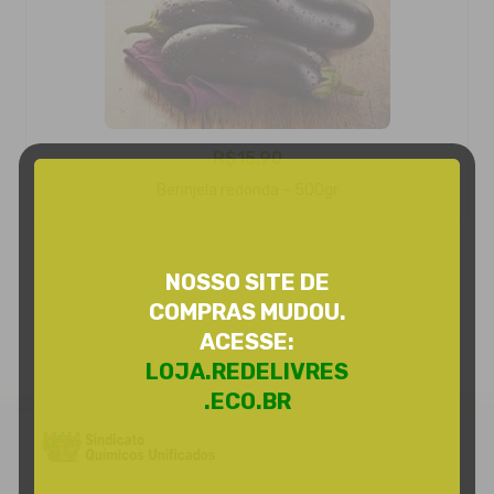
R$
15,90
Adicionar Ao Carrinho
Berinjela redonda – 500gr
NOSSO SITE DE
COMPRAS MUDOU.
ACESSE:
LOJA.REDELIVRES
.ECO.BR