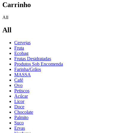
Carrinho
All
All
Cervejas
Fruta
Ecobag
Frutas Desidratadas
Produtos Sob Encomenda
Farinha/Grãos
MASSA
Café
Ovo
Petiscos
Açúcar
Licor
Doce
Chocolate
Palmito
Suco
Ervas