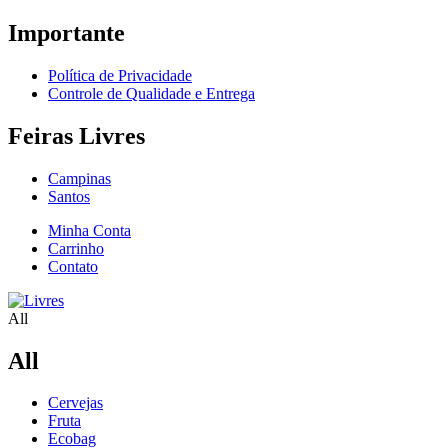
Importante
Política de Privacidade
Controle de Qualidade e Entrega
Feiras Livres
Campinas
Santos
Minha Conta
Carrinho
Contato
All
All
Cervejas
Fruta
Ecobag