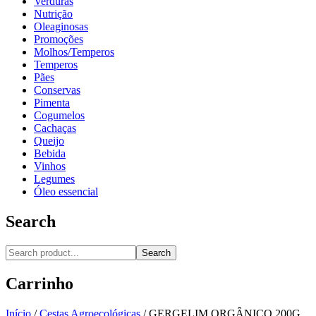
Verduras
Nutrição
Oleaginosas
Promoções
Molhos/Temperos
Temperos
Pães
Conservas
Pimenta
Cogumelos
Cachaças
Queijo
Bebida
Vinhos
Legumes
Óleo essencial
Search
Search
Carrinho
Início
/
Cestas Agroecológicas
/
GERGELIM ORGÂNICO 200G