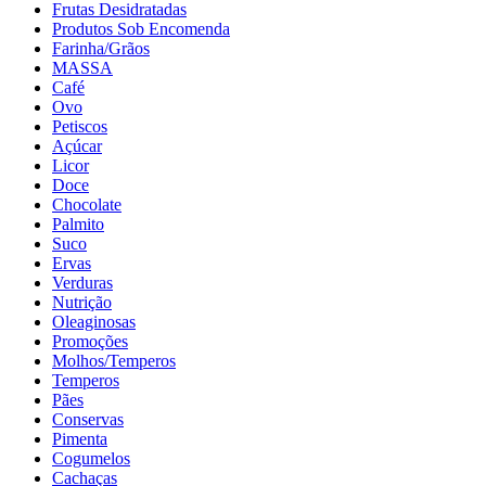
Frutas Desidratadas
Produtos Sob Encomenda
Farinha/Grãos
MASSA
Café
Ovo
Petiscos
Açúcar
Licor
Doce
Chocolate
Palmito
Suco
Ervas
Verduras
Nutrição
Oleaginosas
Promoções
Molhos/Temperos
Temperos
Pães
Conservas
Pimenta
Cogumelos
Cachaças