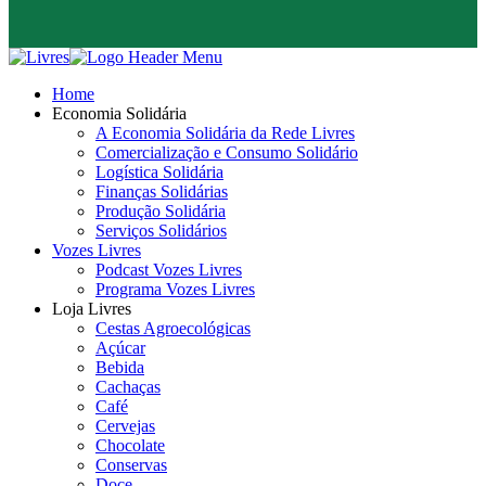
Home
Economia Solidária
A Economia Solidária da Rede Livres
Comercialização e Consumo Solidário
Logística Solidária
Finanças Solidárias
Produção Solidária
Serviços Solidários
Vozes Livres
Podcast Vozes Livres
Programa Vozes Livres
Loja Livres
Cestas Agroecológicas
Açúcar
Bebida
Cachaças
Café
Cervejas
Chocolate
Conservas
Doce