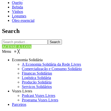
Queijo
Bebida
Vinhos
Legumes
Óleo essencial
Search
Search
ACESSE A LOJA
Menu
≡
╳
Economia Solidária
A Economia Solidária da Rede Livres
Comercialização e Consumo Solidário
Finanças Solidárias
Logística Solidária
Produção Solidária
Serviços Solidários
Vozes Livres
Podcast Vozes Livres
Programa Vozes Livres
Parceiros