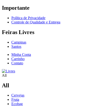
Importante
Política de Privacidade
Controle de Qualidade e Entrega
Feiras Livres
Campinas
Santos
Minha Conta
Carrinho
Contato
All
All
Cervejas
Fruta
Ecobag