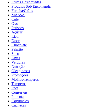
Frutas Desidratadas
Produtos Sob Encomenda
Farinha/Grãos
MASSA
Café
Ovo
Petiscos
Açúcar
Licor
Doce
Chocolate
Palmito
Suco
Ervas
Verduras
Nutrição
Oleaginosas
Promoções
Molhos/Temperos
Temperos
Pães
Conservas
Pimenta
Cogumelos
Cachaças