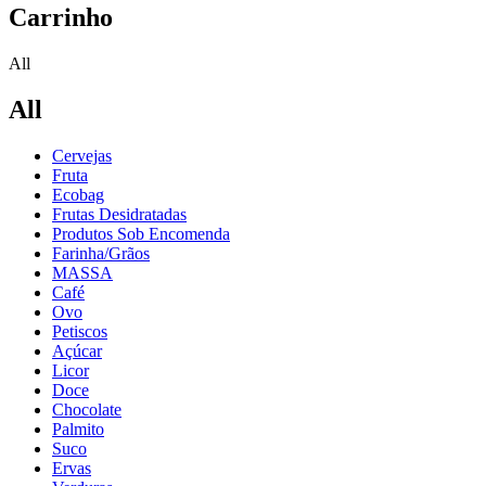
Carrinho
All
All
Cervejas
Fruta
Ecobag
Frutas Desidratadas
Produtos Sob Encomenda
Farinha/Grãos
MASSA
Café
Ovo
Petiscos
Açúcar
Licor
Doce
Chocolate
Palmito
Suco
Ervas