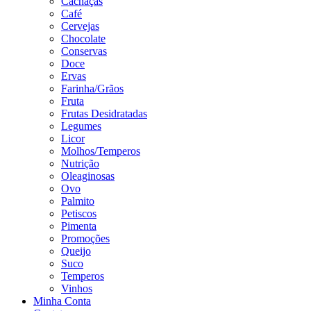
Cachaças
Café
Cervejas
Chocolate
Conservas
Doce
Ervas
Farinha/Grãos
Fruta
Frutas Desidratadas
Legumes
Licor
Molhos/Temperos
Nutrição
Oleaginosas
Ovo
Palmito
Petiscos
Pimenta
Promoções
Queijo
Suco
Temperos
Vinhos
Minha Conta