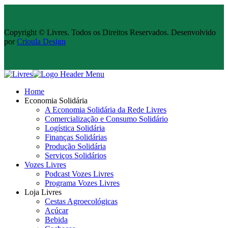
Copyright © Livres. Todos os Direitos Reservados. Desenvolvido
por
Crioula Design
Home
Economia Solidária
A Economia Solidária da Rede Livres
Comercialização e Consumo Solidário
Logística Solidária
Finanças Solidárias
Produção Solidária
Serviços Solidários
Vozes Livres
Podcast Vozes Livres
Programa Vozes Livres
Loja Livres
Cestas Agroecológicas
Açúcar
Bebida