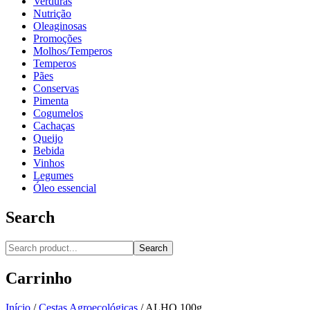
Verduras
Nutrição
Oleaginosas
Promoções
Molhos/Temperos
Temperos
Pães
Conservas
Pimenta
Cogumelos
Cachaças
Queijo
Bebida
Vinhos
Legumes
Óleo essencial
Search
Search
Carrinho
Início
/
Cestas Agroecológicas
/
ALHO 100g