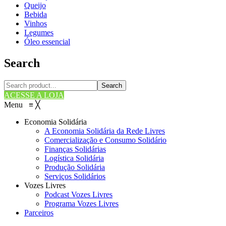
Queijo
Bebida
Vinhos
Legumes
Óleo essencial
Search
Search
ACESSE A LOJA
Menu
≡
╳
Economia Solidária
A Economia Solidária da Rede Livres
Comercialização e Consumo Solidário
Finanças Solidárias
Logística Solidária
Produção Solidária
Serviços Solidários
Vozes Livres
Podcast Vozes Livres
Programa Vozes Livres
Parceiros