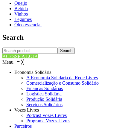
Queijo
Bebida
Vinhos
Legumes
Óleo essencial
Search
Search
ACESSE A LOJA
Menu
≡
╳
Economia Solidária
A Economia Solidária da Rede Livres
Comercialização e Consumo Solidário
Finanças Solidárias
Logística Solidária
Produção Solidária
Serviços Solidários
Vozes Livres
Podcast Vozes Livres
Programa Vozes Livres
Parceiros