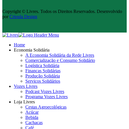
Copyright © Livres. Todos os Direitos Reservados. Desenvolvido
por
Crioula Design
Home
Economia Solidária
A Economia Solidária da Rede Livres
Comercialização e Consumo Solidário
Logística Solidária
Finanças Solidárias
Produção Solidária
Serviços Solidários
Vozes Livres
Podcast Vozes Livres
Programa Vozes Livres
Loja Livres
Cestas Agroecológicas
Açúcar
Bebida
Cachaças
Café