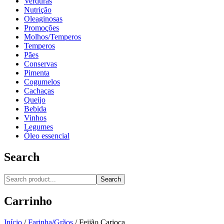
Verduras
Nutrição
Oleaginosas
Promoções
Molhos/Temperos
Temperos
Pães
Conservas
Pimenta
Cogumelos
Cachaças
Queijo
Bebida
Vinhos
Legumes
Óleo essencial
Search
Search
Carrinho
Início
/
Farinha/Grãos
/
Feijão Carioca