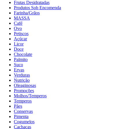
Frutas Desidratadas
Produtos Sob Encomenda
Farinha/Grãos
MASSA
Café
Ovo
Petiscos
Açúcar
Licor
Doce
Chocolate
Palmito
Suco
Ervas
Verduras
Nutrição
Oleaginosas
Promoções
Molhos/Temperos
Temperos
Pães
Conservas
Pimenta
Cogumelos
Cachaças