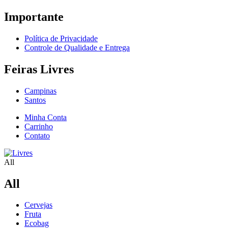
Importante
Política de Privacidade
Controle de Qualidade e Entrega
Feiras Livres
Campinas
Santos
Minha Conta
Carrinho
Contato
All
All
Cervejas
Fruta
Ecobag