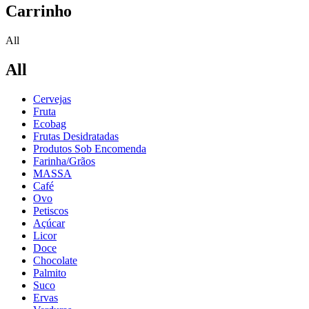
Carrinho
All
All
Cervejas
Fruta
Ecobag
Frutas Desidratadas
Produtos Sob Encomenda
Farinha/Grãos
MASSA
Café
Ovo
Petiscos
Açúcar
Licor
Doce
Chocolate
Palmito
Suco
Ervas