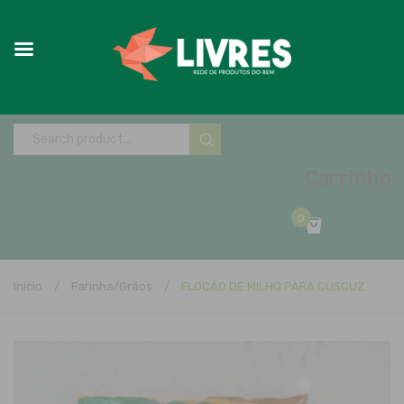
Carrinho
0
No products in the cart.
Início
/
Farinha/Grãos
/
FLOCÃO DE MILHO PARA CUSCUZ