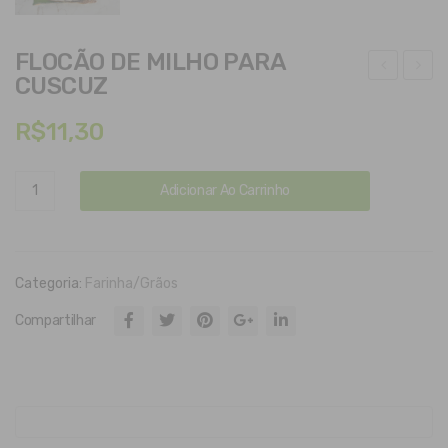
FLOCÃO DE MILHO PARA
CUSCUZ
aca
çúc
u
ar
R$
11,30
em
de
pó
mer
FLOCÃO
Adicionar Ao Carrinho
org
ara
DE
MILHO
ânic
PARA
o
CUSCUZ
Categoria:
Farinha/Grãos
170
quantidade
G
Compartilhar