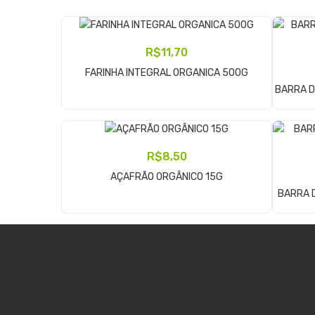
R$
11,70
Adicionar Ao Carrinho
FARINHA INTEGRAL ORGANICA 500G
BARRA D
R$
8,50
Adicionar Ao Carrinho
AÇAFRÃO ORGÂNICO 15G
BARRA D