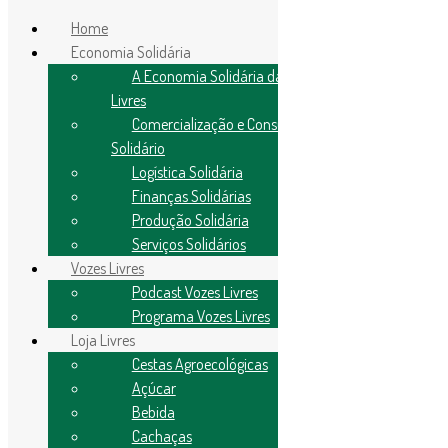
Home
Economia Solidária
A Economia Solidária da Rede
Livres
Comercialização e Consumo
Solidário
Importante
Logística Solidária
Finanças Solidárias
Política de Privacidade
Produção Solidária
Controle de Qualidade e Entrega
Serviços Solidários
Feiras Livres
Vozes Livres
Podcast Vozes Livres
Campinas
Programa Vozes Livres
Santos
Loja Livres
Cestas Agroecológicas
Minha Conta
Carrinho
Açúcar
Contato
Bebida
Cachaças