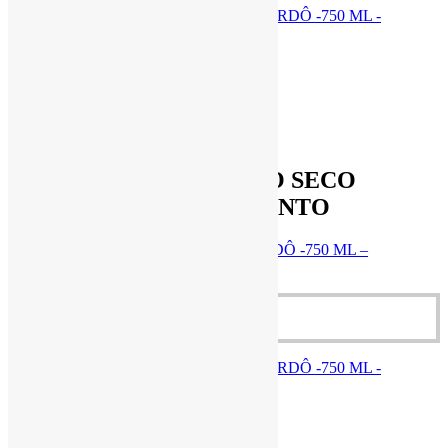
Quick View
R$
37,00
VINHO DE MESA TINTO SECO
BORDÔ -750 ML – INSTINTO
VINHO DE MESA TINTO SECO BORDÔ -750 ML –
INSTINTO
R$
37,00
Adicionar ao carrinho
R$
37,00
Cestas Agroecológicas
,
Bebida