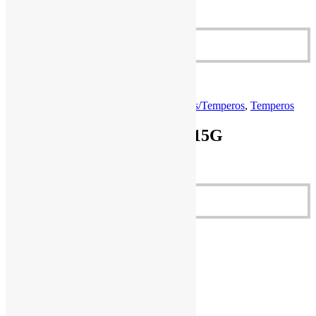
AÇAFRÃO ORGÂNICO 15G
R$
8,50
Adicionar ao carrinho
R$
8,50
Cestas Agroecológicas
,
Conservas
,
Molhos/Temperos
,
Temperos
AÇAFRÃO ORGÂNICO 15G
AÇAFRÃO ORGÂNICO 15G
R$
8,50
Adicionar ao carrinho
Quick View