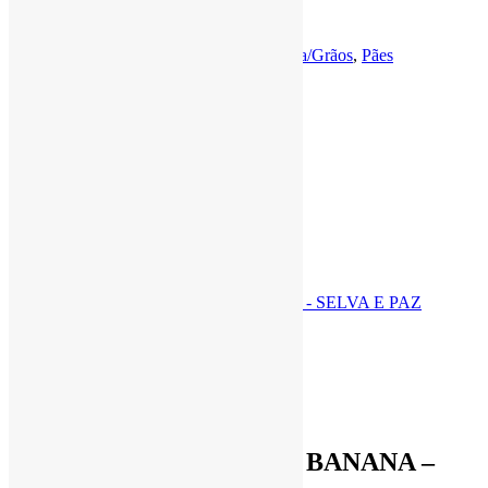
Adicionar ao carrinho
Categorias:
Cestas Agroecológicas
,
Farinha/Grãos
,
Pães
Compartilhar
Produtos Relacionados
Quick View
R$
5,50
BARRA DE CUPUAÇU E BANANA –