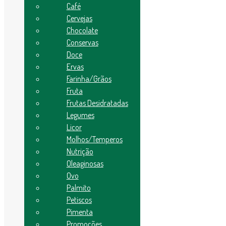
All
Café
Cervejas
All
Chocolate
Conservas
Cervejas
Doce
Fruta
Ecobag
Ervas
Frutas Desidratadas
Farinha/Grãos
Produtos Sob Encomenda
Fruta
Farinha/Grãos
MASSA
Frutas Desidratadas
Café
Legumes
Ovo
Licor
Petiscos
Açúcar
Molhos/Temperos
Licor
Nutrição
Doce
Oleaginosas
Chocolate
Palmito
Ovo
Suco
Palmito
Ervas
Petiscos
Verduras
Nutrição
Pimenta
Oleaginosas
Promoções