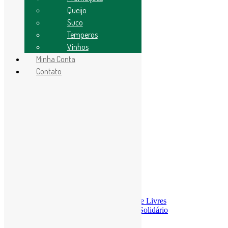
Promoções
Queijo
Molhos/Temperos
Temperos
Suco
Pães
Temperos
Conservas
Vinhos
Pimenta
Cogumelos
Minha Conta
Cachaças
Contato
Queijo
Bebida
Vinhos
Legumes
Óleo essencial
Search
Search
ACESSE A LOJA
Menu
≡
╳
Economia Solidária
A Economia Solidária da Rede Livres
Comercialização e Consumo Solidário
Finanças Solidárias