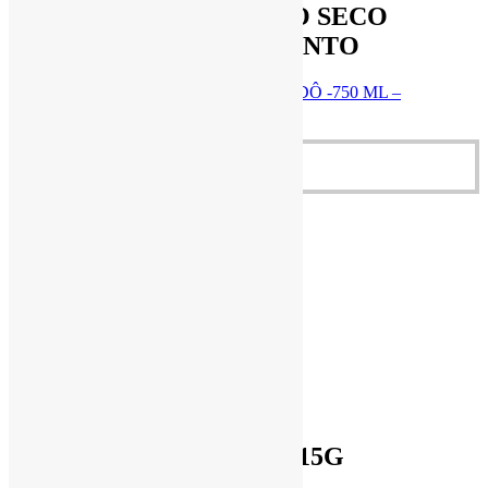
VINHO DE MESA TINTO SECO
BORDÔ -750 ML – INSTINTO
VINHO DE MESA TINTO SECO BORDÔ -750 ML –
INSTINTO
R$
37,00
Adicionar ao carrinho
Quick View
Quick View
R$
8,50
AÇAFRÃO ORGÂNICO 15G