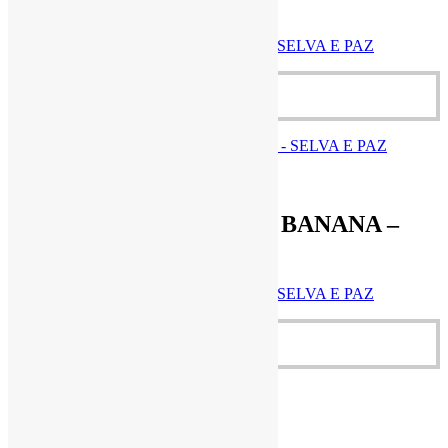
SELVA E PAZ
BARRA DE CUPUAÇU E BANANA – SELVA E PAZ
R$
5,50
Adicionar ao carrinho
R$
5,50
Cestas Agroecológicas
BARRA DE CUPUAÇU E BANANA –
SELVA E PAZ
BARRA DE CUPUAÇU E BANANA – SELVA E PAZ
R$
5,50
Adicionar ao carrinho
Quick View