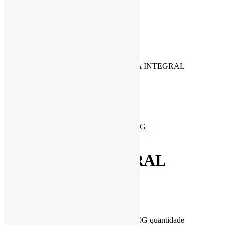
Search
Search
Carrinho
Início
/
Cestas Agroecológicas
/
FARINHA INTEGRAL
ORGANICA 500G
Product Details
FARINHA DE TRIGO ORGANICO 500G
MILHO PIPOCA ORGANICO
FARINHA INTEGRAL
ORGANICA 500G
R$
11,70
FARINHA INTEGRAL ORGANICA 500G quantidade