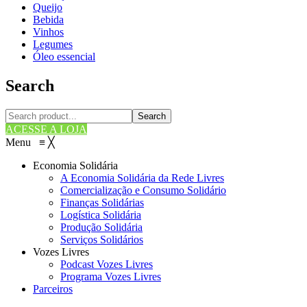
Queijo
Bebida
Vinhos
Legumes
Óleo essencial
Search
Search
ACESSE A LOJA
Menu
≡
╳
Economia Solidária
A Economia Solidária da Rede Livres
Comercialização e Consumo Solidário
Finanças Solidárias
Logística Solidária
Produção Solidária
Serviços Solidários
Vozes Livres
Podcast Vozes Livres
Programa Vozes Livres
Parceiros