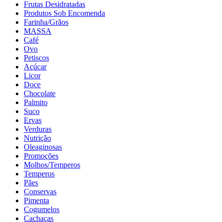
Frutas Desidratadas
Produtos Sob Encomenda
Farinha/Grãos
MASSA
Café
Ovo
Petiscos
Açúcar
Licor
Doce
Chocolate
Palmito
Suco
Ervas
Verduras
Nutrição
Oleaginosas
Promoções
Molhos/Temperos
Temperos
Pães
Conservas
Pimenta
Cogumelos
Cachaças