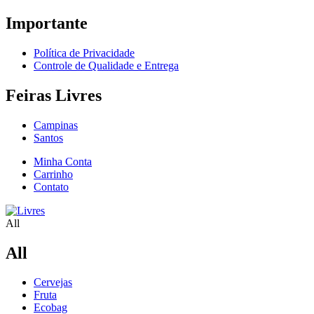
Importante
Política de Privacidade
Controle de Qualidade e Entrega
Feiras Livres
Campinas
Santos
Minha Conta
Carrinho
Contato
All
All
Cervejas
Fruta
Ecobag