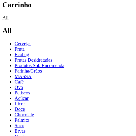
Carrinho
All
All
Cervejas
Fruta
Ecobag
Frutas Desidratadas
Produtos Sob Encomenda
Farinha/Grãos
MASSA
Café
Ovo
Petiscos
Açúcar
Licor
Doce
Chocolate
Palmito
Suco
Ervas