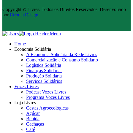
Copyright © Livres. Todos os Direitos Reservados. Desenvolvido
por
Crioula Design
Home
Economia Solidária
A Economia Solidária da Rede Livres
Comercialização e Consumo Solidário
Logística Solidária
Finanças Solidárias
Produção Solidária
Serviços Solidários
Vozes Livres
Podcast Vozes Livres
Programa Vozes Livres
Loja Livres
Cestas Agroecológicas
Açúcar
Bebida
Cachaças
Café