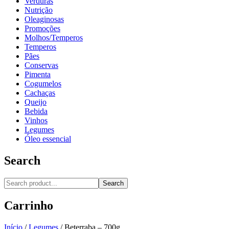
Verduras
Nutrição
Oleaginosas
Promoções
Molhos/Temperos
Temperos
Pães
Conservas
Pimenta
Cogumelos
Cachaças
Queijo
Bebida
Vinhos
Legumes
Óleo essencial
Search
Search
Carrinho
Início
/
Legumes
/
Beterraba – 700g