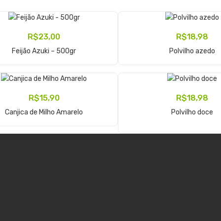
R$
23,00
R$
18,98
Adicionar Ao Carrinho
Adicionar Ao Carrinho
Feijão Azuki – 500gr
Polvilho azedo
R$
15,90
R$
18,98
Adicionar Ao Carrinho
Adicionar Ao Carrinho
Canjica de Milho Amarelo
Polvilho doce