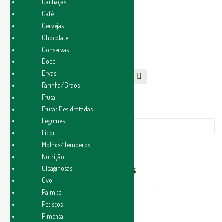
R$
17,00
Cachaças
Sub
arb
Café
ara
óre
Cervejas
FORA DE ESTOQUE
shii
o
Chocolate
Conservas
–
inte
Categoria:
Farinha/Grãos
Doce
500
gral
Ervas
Compartilhar
g
–
Farinha/Grãos
500
Fruta
g
Frutas Desidratadas
Legumes
Licor
Molhos/Temperos
Nutrição
Produtos Relacionados
Oleaginosas
Ovo
Palmito
Petiscos
R$
18,90
Pimenta
Adicionar Ao Carrinho