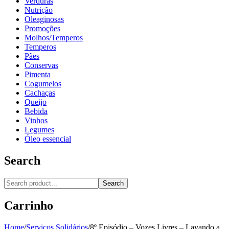
Verduras
Nutrição
Oleaginosas
Promoções
Molhos/Temperos
Temperos
Pães
Conservas
Pimenta
Cogumelos
Cachaças
Queijo
Bebida
Vinhos
Legumes
Óleo essencial
Search
Search
Carrinho
Home
/
Serviços Solidários
/
8º Episódio – Vozes Livres – Lavando a