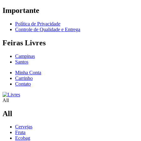
Importante
Política de Privacidade
Controle de Qualidade e Entrega
Feiras Livres
Campinas
Santos
Minha Conta
Carrinho
Contato
All
All
Cervejas
Fruta
Ecobag