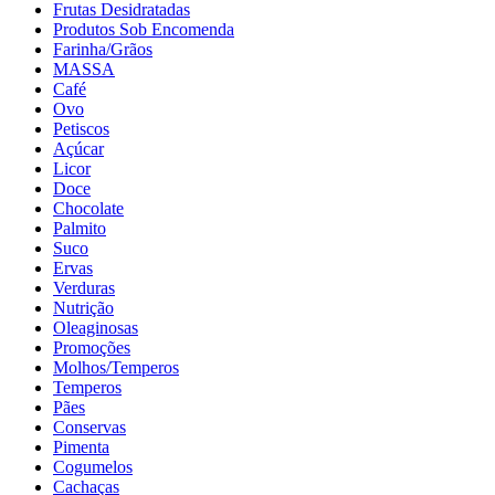
Frutas Desidratadas
Produtos Sob Encomenda
Farinha/Grãos
MASSA
Café
Ovo
Petiscos
Açúcar
Licor
Doce
Chocolate
Palmito
Suco
Ervas
Verduras
Nutrição
Oleaginosas
Promoções
Molhos/Temperos
Temperos
Pães
Conservas
Pimenta
Cogumelos
Cachaças