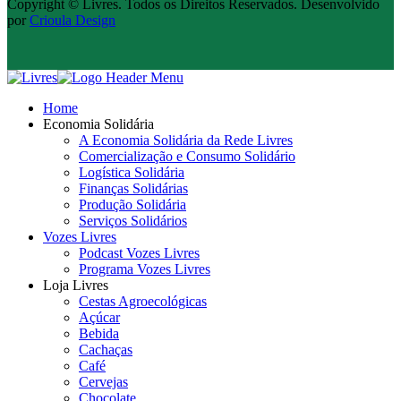
Copyright © Livres. Todos os Direitos Reservados. Desenvolvido
por
Crioula Design
Home
Economia Solidária
A Economia Solidária da Rede Livres
Comercialização e Consumo Solidário
Logística Solidária
Finanças Solidárias
Produção Solidária
Serviços Solidários
Vozes Livres
Podcast Vozes Livres
Programa Vozes Livres
Loja Livres
Cestas Agroecológicas
Açúcar
Bebida
Cachaças
Café
Cervejas
Chocolate