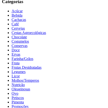
Categorias
Açúcar
Bebida
Cachaças
Café
Cervejas
Cestas Agroecológicas
Chocolate
Cogumelos
Conservas
Doce
Ervas
Farinha/Grãos
Fruta
Frutas Desidratadas
Legumes
Licor
Molhos/Temperos
Nutrição
Oleaginosas
Ovo
Petiscos
Pimenta
Promoções