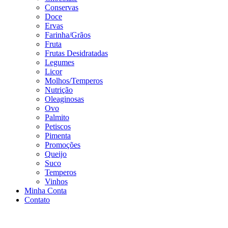
Conservas
Doce
Ervas
Farinha/Grãos
Fruta
Frutas Desidratadas
Legumes
Licor
Molhos/Temperos
Nutrição
Oleaginosas
Ovo
Palmito
Petiscos
Pimenta
Promoções
Queijo
Suco
Temperos
Vinhos
Minha Conta
Contato