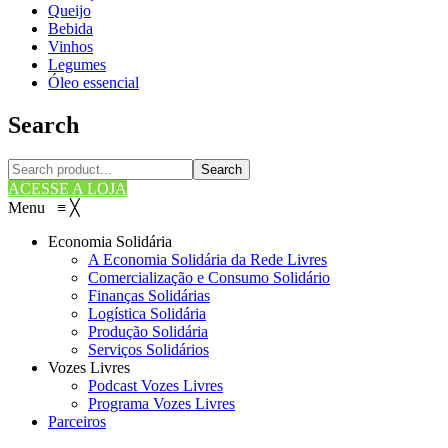
Queijo
Bebida
Vinhos
Legumes
Óleo essencial
Search
Search
ACESSE A LOJA
Menu
≡
╳
Economia Solidária
A Economia Solidária da Rede Livres
Comercialização e Consumo Solidário
Finanças Solidárias
Logística Solidária
Produção Solidária
Serviços Solidários
Vozes Livres
Podcast Vozes Livres
Programa Vozes Livres
Parceiros