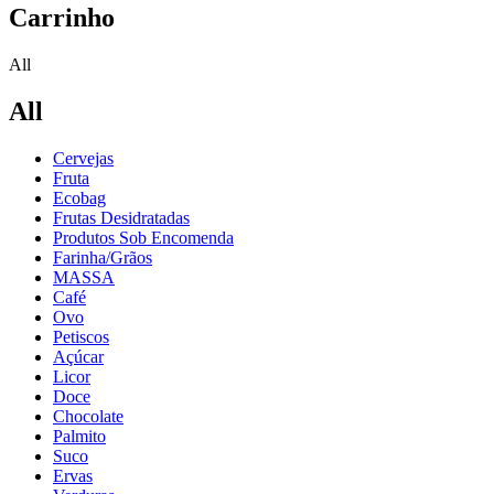
Carrinho
All
All
Cervejas
Fruta
Ecobag
Frutas Desidratadas
Produtos Sob Encomenda
Farinha/Grãos
MASSA
Café
Ovo
Petiscos
Açúcar
Licor
Doce
Chocolate
Palmito
Suco
Ervas