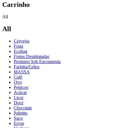
Carrinho
All
All
Cervejas
Fruta
Ecobag
Frutas Desidratadas
Produtos Sob Encomenda
Farinha/Grãos
MASSA
Café
Ovo
Petiscos
Açúcar
Licor
Doce
Chocolate
Palmito
Suco
Ervas