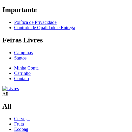
Importante
Política de Privacidade
Controle de Qualidade e Entrega
Feiras Livres
Campinas
Santos
Minha Conta
Carrinho
Contato
All
All
Cervejas
Fruta
Ecobag