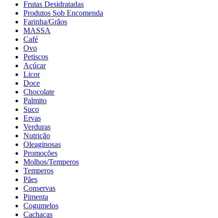
Frutas Desidratadas
Produtos Sob Encomenda
Farinha/Grãos
MASSA
Café
Ovo
Petiscos
Açúcar
Licor
Doce
Chocolate
Palmito
Suco
Ervas
Verduras
Nutrição
Oleaginosas
Promoções
Molhos/Temperos
Temperos
Pães
Conservas
Pimenta
Cogumelos
Cachaças