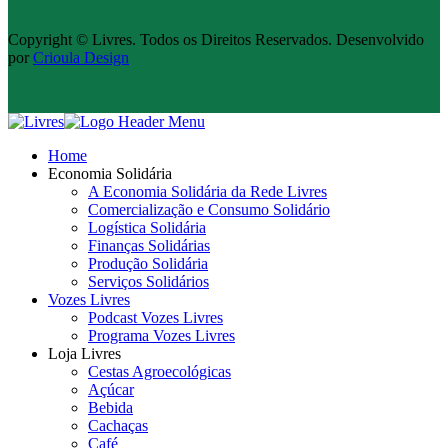
Copyright © Livres. Todos os Direitos Reservados. Desenvolvido
por
Crioula Design
Home
Economia Solidária
A Economia Solidária da Rede Livres
Comercialização e Consumo Solidário
Logística Solidária
Finanças Solidárias
Produção Solidária
Serviços Solidários
Vozes Livres
Podcast Vozes Livres
Programa Vozes Livres
Loja Livres
Cestas Agroecológicas
Açúcar
Bebida
Cachaças
Café