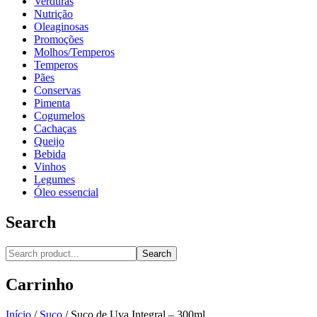
Verduras
Nutrição
Oleaginosas
Promoções
Molhos/Temperos
Temperos
Pães
Conservas
Pimenta
Cogumelos
Cachaças
Queijo
Bebida
Vinhos
Legumes
Óleo essencial
Search
Search
Carrinho
Início
/
Suco
/
Suco de Uva Integral – 300ml