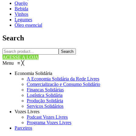
Queijo
Bebida
Vinhos
Legumes
Óleo essencial
Search
Search
ACESSE A LOJA
Menu
≡
╳
Economia Solidária
A Economia Solidária da Rede Livres
Comercialização e Consumo Solidário
Finanças Solidárias
Logística Solidária
Produção Solidária
Serviços Solidários
Vozes Livres
Podcast Vozes Livres
Programa Vozes Livres
Parceiros