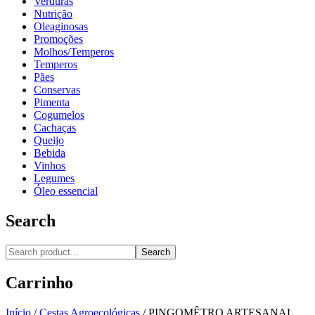
Verduras
Nutrição
Oleaginosas
Promoções
Molhos/Temperos
Temperos
Pães
Conservas
Pimenta
Cogumelos
Cachaças
Queijo
Bebida
Vinhos
Legumes
Óleo essencial
Search
Search
Carrinho
Início
/
Cestas Agroecológicas
/
PINGOMÊTRO ARTESANAL