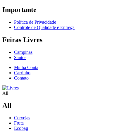
Importante
Política de Privacidade
Controle de Qualidade e Entrega
Feiras Livres
Campinas
Santos
Minha Conta
Carrinho
Contato
All
All
Cervejas
Fruta
Ecobag