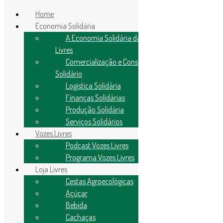
Home
Economia Solidária
A Economia Solidária da Rede
Livres
Comercialização e Consumo
Solidário
Importante
Logística Solidária
Finanças Solidárias
Política de Privacidade
Produção Solidária
Controle de Qualidade e Entrega
Serviços Solidários
Feiras Livres
Vozes Livres
Podcast Vozes Livres
Campinas
Programa Vozes Livres
Santos
Loja Livres
Cestas Agroecológicas
Minha Conta
Carrinho
Açúcar
Contato
Bebida
Cachaças