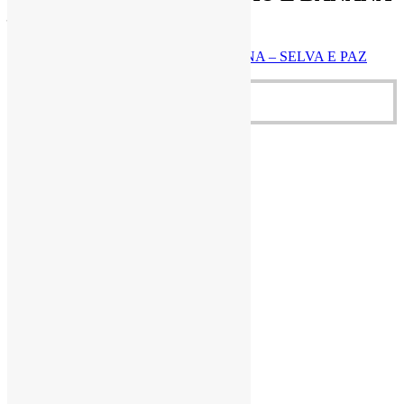
– SELVA E PAZ
BARRA DE COCO, CACAU E BANANA – SELVA E PAZ
R$
5,50
Adicionar ao carrinho
Quick View