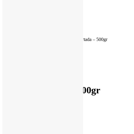
Search
Search
Carrinho
Início
/
Cestas Agroecológicas
/
Pera importada – 500gr
Product Details
Mandioquinha – 500gr
Manga Palmer – 700gr
Pera importada – 500gr
R$
26,90
Fora de estoque
Categorias:
Cestas Agroecológicas
,
Fruta