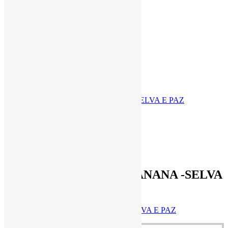
Compartilhar
Produtos Relacionados
Quick View
R$
5,50
BARRA DE CACAU E BANANA -SELVA
E PAZ
BARRA DE CACAU E BANANA -SELVA E PAZ