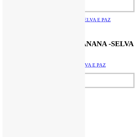
R$
5,50
Adicionar ao carrinho
R$
5,50
Cestas Agroecológicas
BARRA DE CACAU E BANANA -SELVA
E PAZ
BARRA DE CACAU E BANANA -SELVA E PAZ
R$
5,50
Adicionar ao carrinho
Quick View