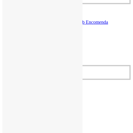
R$
12,90
Cestas Agroecológicas
,
Fruta
,
Produtos Sob Encomenda
Limão Taiti – 700gr
Limão Taiti – 700gr
Porção de 700gr
R$
12,90
Adicionar ao carrinho
Quick View
Quick View