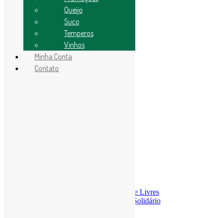
Promoções
Queijo
Molhos/Temperos
Temperos
Suco
Pães
Temperos
Conservas
Vinhos
Pimenta
Cogumelos
Minha Conta
Cachaças
Contato
Queijo
Bebida
Vinhos
Legumes
Óleo essencial
Search
Search
ACESSE A LOJA
Menu
≡
╳
Economia Solidária
A Economia Solidária da Rede Livres
Comercialização e Consumo Solidário
Finanças Solidárias