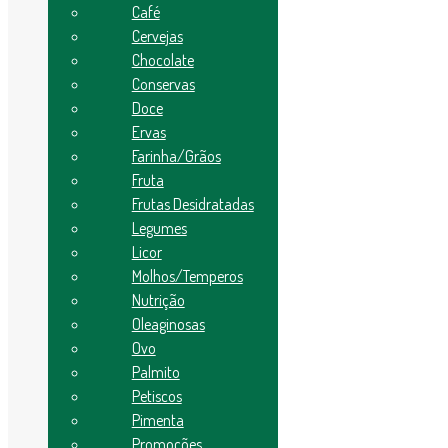
All
Café
Cervejas
All
Chocolate
Conservas
Cervejas
Doce
Fruta
Ecobag
Ervas
Frutas Desidratadas
Farinha/Grãos
Produtos Sob Encomenda
Fruta
Farinha/Grãos
MASSA
Frutas Desidratadas
Café
Legumes
Ovo
Licor
Petiscos
Açúcar
Molhos/Temperos
Licor
Nutrição
Doce
Oleaginosas
Chocolate
Palmito
Ovo
Suco
Palmito
Ervas
Petiscos
Verduras
Nutrição
Pimenta
Oleaginosas
Promoções