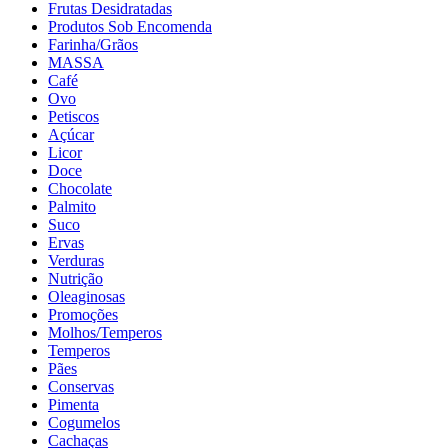
Frutas Desidratadas
Produtos Sob Encomenda
Farinha/Grãos
MASSA
Café
Ovo
Petiscos
Açúcar
Licor
Doce
Chocolate
Palmito
Suco
Ervas
Verduras
Nutrição
Oleaginosas
Promoções
Molhos/Temperos
Temperos
Pães
Conservas
Pimenta
Cogumelos
Cachaças