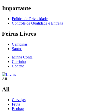
Importante
Política de Privacidade
Controle de Qualidade e Entrega
Feiras Livres
Campinas
Santos
Minha Conta
Carrinho
Contato
All
All
Cervejas
Fruta
Ecobag