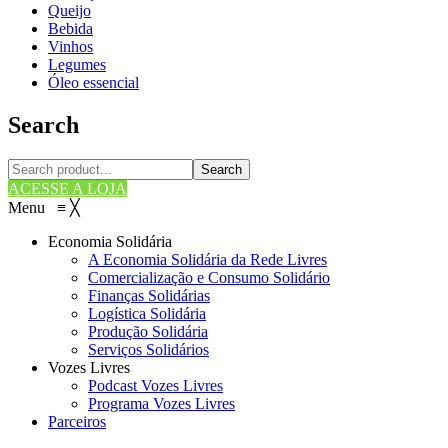
Queijo
Bebida
Vinhos
Legumes
Óleo essencial
Search
Search
ACESSE A LOJA
Menu
≡
╳
Economia Solidária
A Economia Solidária da Rede Livres
Comercialização e Consumo Solidário
Finanças Solidárias
Logística Solidária
Produção Solidária
Serviços Solidários
Vozes Livres
Podcast Vozes Livres
Programa Vozes Livres
Parceiros