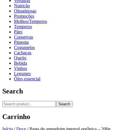
Verduras
Nutrição
Oleaginosas
Promoções
Molhos/Temperos
Temperos
Pães
Conservas
Pimenta
Cogumelos
Cachaças
Queijo
Bebida
Vinhos
Legumes
Óleo essencial
Search
Search
Carrinho
Início
/
Doce
/
Pasta de amendoim integral orgânica – 200g