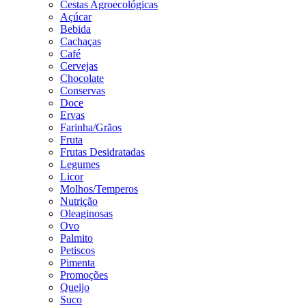
Cestas Agroecológicas
Açúcar
Bebida
Cachaças
Café
Cervejas
Chocolate
Conservas
Doce
Ervas
Farinha/Grãos
Fruta
Frutas Desidratadas
Legumes
Licor
Molhos/Temperos
Nutrição
Oleaginosas
Ovo
Palmito
Petiscos
Pimenta
Promoções
Queijo
Suco