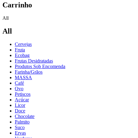
Carrinho
All
All
Cervejas
Fruta
Ecobag
Frutas Desidratadas
Produtos Sob Encomenda
Farinha/Grãos
MASSA
Café
Ovo
Petiscos
Açúcar
Licor
Doce
Chocolate
Palmito
Suco
Ervas