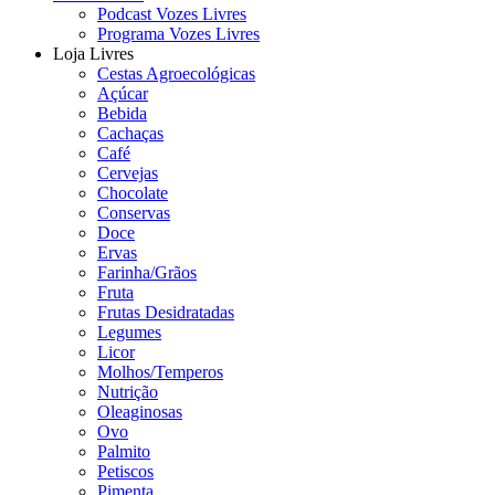
Podcast Vozes Livres
Programa Vozes Livres
Loja Livres
Cestas Agroecológicas
Açúcar
Bebida
Cachaças
Café
Cervejas
Chocolate
Conservas
Doce
Ervas
Farinha/Grãos
Fruta
Frutas Desidratadas
Legumes
Licor
Molhos/Temperos
Nutrição
Oleaginosas
Ovo
Palmito
Petiscos
Pimenta