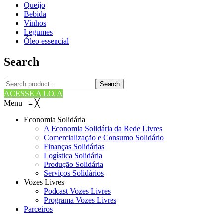
Queijo
Bebida
Vinhos
Legumes
Óleo essencial
Search
Search
ACESSE A LOJA
Menu
≡
╳
Economia Solidária
A Economia Solidária da Rede Livres
Comercialização e Consumo Solidário
Finanças Solidárias
Logística Solidária
Produção Solidária
Serviços Solidários
Vozes Livres
Podcast Vozes Livres
Programa Vozes Livres
Parceiros