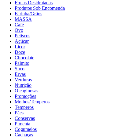
Frutas Desidratadas
Produtos Sob Encomenda
Farinha/Grãos
MASSA
Café
Ovo
Petiscos
Açúcar
Licor
Doce
Chocolate
Palmito
Suco
Ervas
Verduras
Nutrição
Oleaginosas
Promoções
Molhos/Temperos
Temperos
Pães
Conservas
Pimenta
Cogumelos
Cachaças