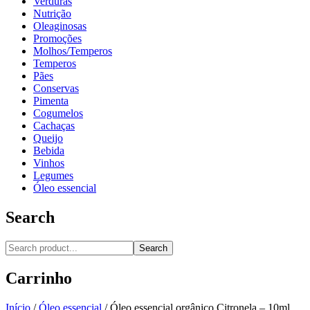
Verduras
Nutrição
Oleaginosas
Promoções
Molhos/Temperos
Temperos
Pães
Conservas
Pimenta
Cogumelos
Cachaças
Queijo
Bebida
Vinhos
Legumes
Óleo essencial
Search
Search
Carrinho
Início
/
Óleo essencial
/
Óleo essencial orgânico Citronela – 10ml