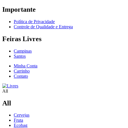
Importante
Política de Privacidade
Controle de Qualidade e Entrega
Feiras Livres
Campinas
Santos
Minha Conta
Carrinho
Contato
All
All
Cervejas
Fruta
Ecobag