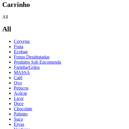
Carrinho
All
All
Cervejas
Fruta
Ecobag
Frutas Desidratadas
Produtos Sob Encomenda
Farinha/Grãos
MASSA
Café
Ovo
Petiscos
Açúcar
Licor
Doce
Chocolate
Palmito
Suco
Ervas