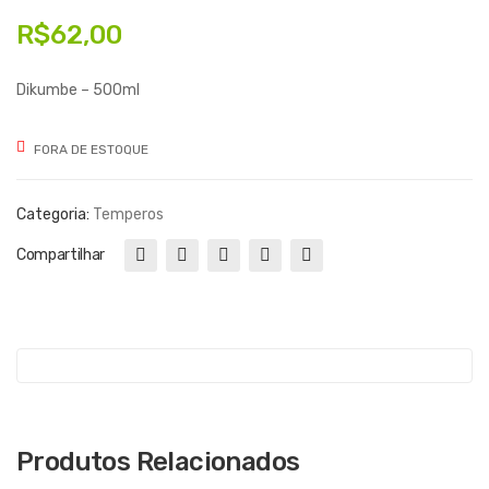
de
de
R$
62,00
Uva
Soj
Inte
a
Dikumbe – 500ml
gral
org
– 1
ânic
FORA DE ESTOQUE
litro
o
Categoria:
Temperos
Compartilhar
Produtos Relacionados