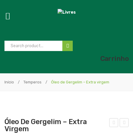
Carrinho
Início
/
Temperos
/
Óleo de Gergelim – Extra virgem
Óleo De Gergelim – Extra
Virgem
uco
leo