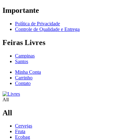
Importante
Política de Privacidade
Controle de Qualidade e Entrega
Feiras Livres
Campinas
Santos
Minha Conta
Carrinho
Contato
All
All
Cervejas
Fruta
Ecobag