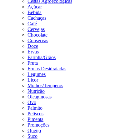
Cestas Agroecológicas
Açúcar
Bebida
Cachaças
Café
Cervejas
Chocolate
Conservas
Doce
Ervas
Farinha/Grãos
Fruta
Frutas Desidratadas
Legumes
Licor
Molhos/Temperos
Nutrição
Oleaginosas
Ovo
Palmito
Petiscos
Pimenta
Promoções
Queijo
Suco