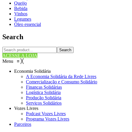
Queijo
Bebida
Vinhos
Legumes
Óleo essencial
Search
Search
ACESSE A LOJA
Menu
≡
╳
Economia Solidária
A Economia Solidária da Rede Livres
Comercialização e Consumo Solidário
Finanças Solidárias
Logística Solidária
Produção Solidária
Serviços Solidários
Vozes Livres
Podcast Vozes Livres
Programa Vozes Livres
Parceiros