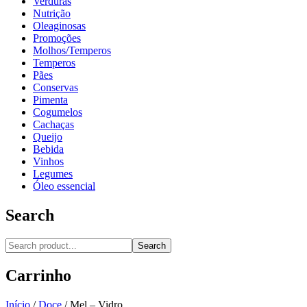
Verduras
Nutrição
Oleaginosas
Promoções
Molhos/Temperos
Temperos
Pães
Conservas
Pimenta
Cogumelos
Cachaças
Queijo
Bebida
Vinhos
Legumes
Óleo essencial
Search
Search
Carrinho
Início
/
Doce
/
Mel – Vidro