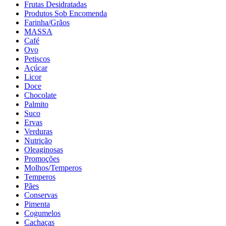
Frutas Desidratadas
Produtos Sob Encomenda
Farinha/Grãos
MASSA
Café
Ovo
Petiscos
Açúcar
Licor
Doce
Chocolate
Palmito
Suco
Ervas
Verduras
Nutrição
Oleaginosas
Promoções
Molhos/Temperos
Temperos
Pães
Conservas
Pimenta
Cogumelos
Cachaças