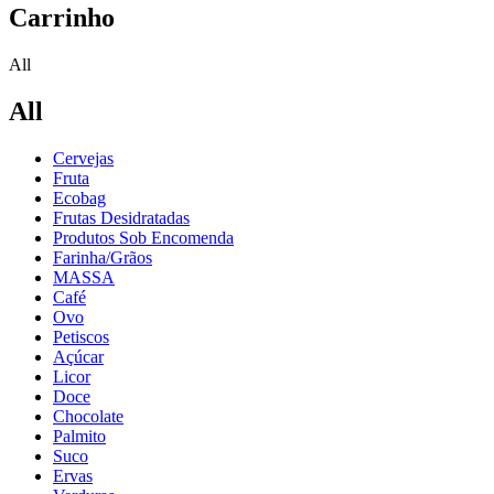
Carrinho
All
All
Cervejas
Fruta
Ecobag
Frutas Desidratadas
Produtos Sob Encomenda
Farinha/Grãos
MASSA
Café
Ovo
Petiscos
Açúcar
Licor
Doce
Chocolate
Palmito
Suco
Ervas