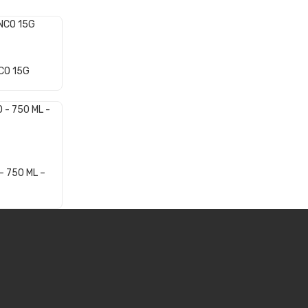
CO 15G
– 750 ML –