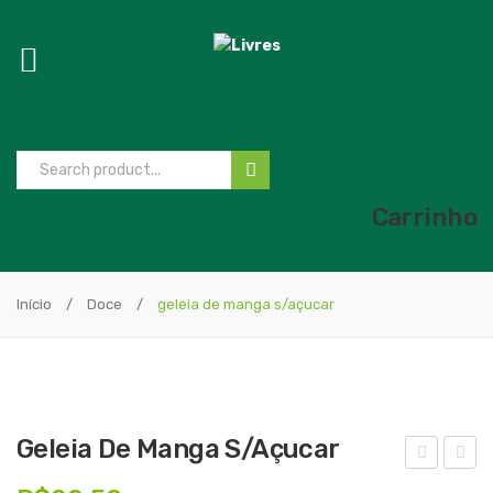
Carrinho
Início
/
Doce
/
geleia de manga s/açucar
Geleia De Manga S/açucar
elei
ELE