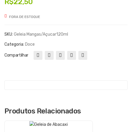
R$
22,50
a
IA
de
FR
FORA DE ESTOQUE
mor
AM
ang
BO
SKU:
Geleia Mangas/açucar120ml
o
ESA
Categoria:
Doce
co
S/A
m
ÇU
Compartilhar
pita
CA
ya
R
Produtos Relacionados