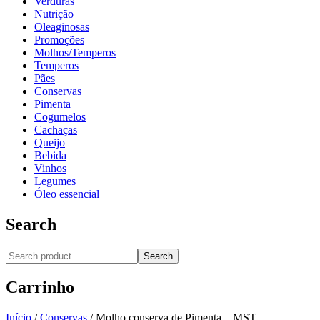
Verduras
Nutrição
Oleaginosas
Promoções
Molhos/Temperos
Temperos
Pães
Conservas
Pimenta
Cogumelos
Cachaças
Queijo
Bebida
Vinhos
Legumes
Óleo essencial
Search
Search
Carrinho
Início
/
Conservas
/
Molho conserva de Pimenta – MST