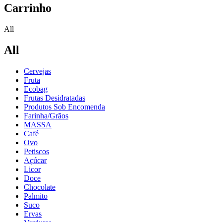
Carrinho
All
All
Cervejas
Fruta
Ecobag
Frutas Desidratadas
Produtos Sob Encomenda
Farinha/Grãos
MASSA
Café
Ovo
Petiscos
Açúcar
Licor
Doce
Chocolate
Palmito
Suco
Ervas