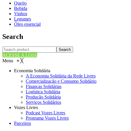
Queijo
Bebida
Vinhos
Legumes
Óleo essencial
Search
Search
ACESSE A LOJA
Menu
≡
╳
Economia Solidária
A Economia Solidária da Rede Livres
Comercialização e Consumo Solidário
Finanças Solidárias
Logística Solidária
Produção Solidária
Serviços Solidários
Vozes Livres
Podcast Vozes Livres
Programa Vozes Livres
Parceiros