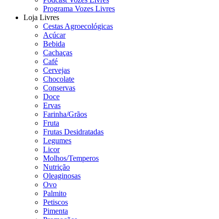
Programa Vozes Livres
Loja Livres
Cestas Agroecológicas
Açúcar
Bebida
Cachaças
Café
Cervejas
Chocolate
Conservas
Doce
Ervas
Farinha/Grãos
Fruta
Frutas Desidratadas
Legumes
Licor
Molhos/Temperos
Nutrição
Oleaginosas
Ovo
Palmito
Petiscos
Pimenta