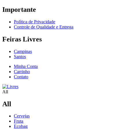
Importante
Política de Privacidade
Controle de Qualidade e Entrega
Feiras Livres
Campinas
Santos
Minha Conta
Carrinho
Contato
All
All
Cervejas
Fruta
Ecobag