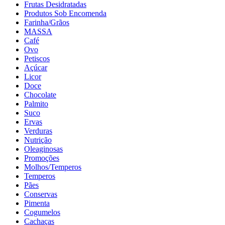
Frutas Desidratadas
Produtos Sob Encomenda
Farinha/Grãos
MASSA
Café
Ovo
Petiscos
Açúcar
Licor
Doce
Chocolate
Palmito
Suco
Ervas
Verduras
Nutrição
Oleaginosas
Promoções
Molhos/Temperos
Temperos
Pães
Conservas
Pimenta
Cogumelos
Cachaças