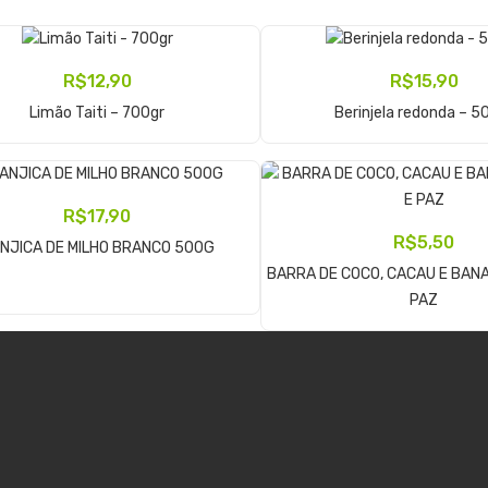
R$
12,90
R$
15,90
Adicionar Ao Carrinho
Adicionar Ao Carrinho
Limão Taiti – 700gr
Berinjela redonda – 5
R$
17,90
Adicionar Ao Carrinho
R$
5,50
NJICA DE MILHO BRANCO 500G
BARRA DE COCO, CACAU E BANA
Adicionar Ao Carrinho
PAZ