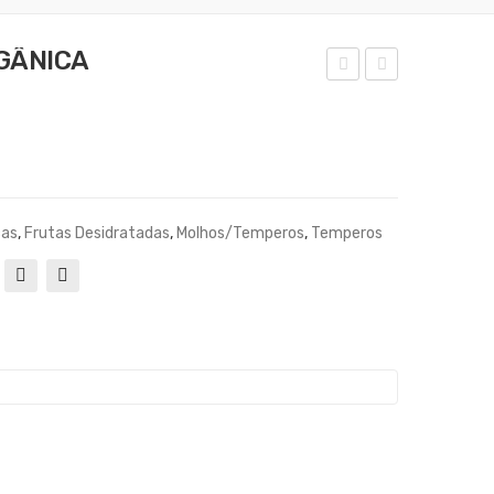
GÂNICA
ÇA
AN
FR
ELA
ÃO
EM
OR
RA
GÂ
MA
cas
,
Frutas Desidratadas
,
Molhos/Temperos
,
Temperos
NIC
10G
O
15G