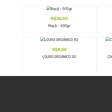
R$
26,90
Adicionar Ao Carrinho
Maçã – 500gr
R$
8,50
Adicionar Ao Carrinho
LOURO ORGÂNICO 3G
CA