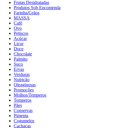
Frutas Desidratadas
Produtos Sob Encomenda
Farinha/Grãos
MASSA
Café
Ovo
Petiscos
Açúcar
Licor
Doce
Chocolate
Palmito
Suco
Ervas
Verduras
Nutrição
Oleaginosas
Promoções
Molhos/Temperos
Temperos
Pães
Conservas
Pimenta
Cogumelos
Cachaças