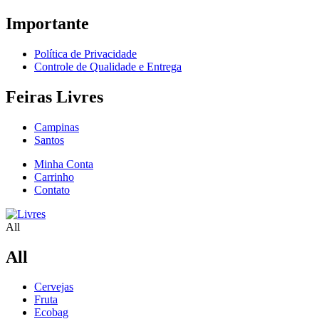
Importante
Política de Privacidade
Controle de Qualidade e Entrega
Feiras Livres
Campinas
Santos
Minha Conta
Carrinho
Contato
All
All
Cervejas
Fruta
Ecobag