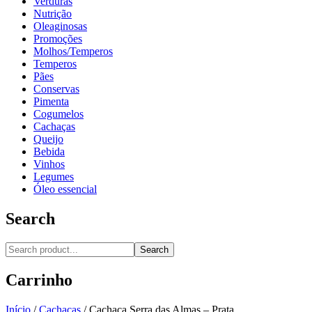
Verduras
Nutrição
Oleaginosas
Promoções
Molhos/Temperos
Temperos
Pães
Conservas
Pimenta
Cogumelos
Cachaças
Queijo
Bebida
Vinhos
Legumes
Óleo essencial
Search
Search
Carrinho
Início
/
Cachaças
/
Cachaça Serra das Almas – Prata