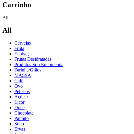
Carrinho
All
All
Cervejas
Fruta
Ecobag
Frutas Desidratadas
Produtos Sob Encomenda
Farinha/Grãos
MASSA
Café
Ovo
Petiscos
Açúcar
Licor
Doce
Chocolate
Palmito
Suco
Ervas