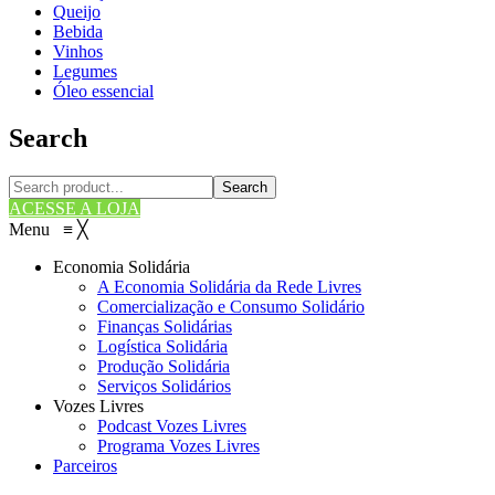
Queijo
Bebida
Vinhos
Legumes
Óleo essencial
Search
Search
ACESSE A LOJA
Menu
≡
╳
Economia Solidária
A Economia Solidária da Rede Livres
Comercialização e Consumo Solidário
Finanças Solidárias
Logística Solidária
Produção Solidária
Serviços Solidários
Vozes Livres
Podcast Vozes Livres
Programa Vozes Livres
Parceiros