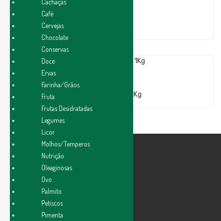
Cachaças
Café
Ver por:
Cervejas
Chocolate
Conservas
Doce
Ervas
R$
12,90
Farinha/Grãos
Adicionar Ao Carrinho
Banana Prata – 1Kg
Fruta
Frutas Desidratadas
Legumes
Licor
Molhos/Temperos
Nutrição
Oleaginosas
Ovo
Palmito
Petiscos
Pimenta