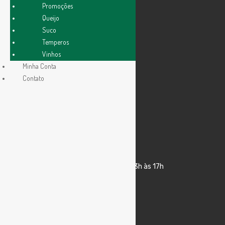
Promoções
Queijo
Suco
Temperos
Vinhos
Minha Conta
Contato
CENTRAL DE ATENDIMENTO
(19) 2117-7969
(19) 98348 0142
Segunda a sexta das 10h às 12h e das 13h às 17h
R. Dr. José de Campos Novaes, 277
Vila Angelino Rossi – Campinas/SP
FEIRAS LIVRES
Campinas