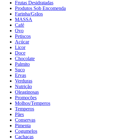
Frutas Desidratadas
Produtos Sob Encomenda
Farinha/Grãos
MASSA
Café
Ovo
Petiscos
Açúcar
Licor
Doce
Chocolate
Palmito
Suco
Ervas
Verduras
Nutrição
Oleaginosas
Promoções
Molhos/Temperos
Temperos
Pães
Conservas
Pimenta
Cogumelos
Cachaças