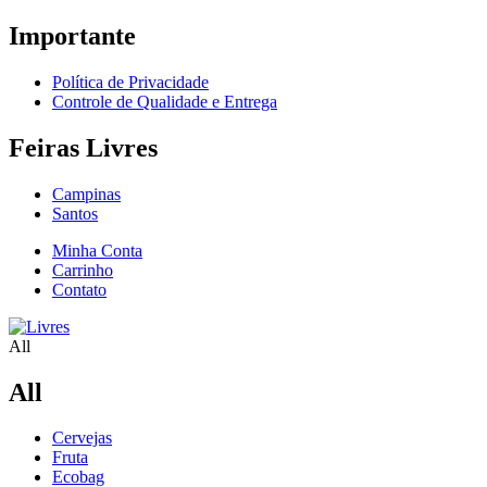
Importante
Política de Privacidade
Controle de Qualidade e Entrega
Feiras Livres
Campinas
Santos
Minha Conta
Carrinho
Contato
All
All
Cervejas
Fruta
Ecobag