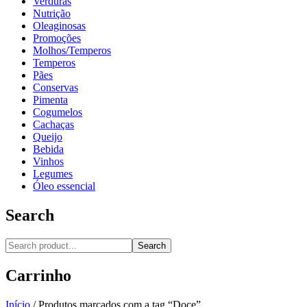
Verduras
Nutrição
Oleaginosas
Promoções
Molhos/Temperos
Temperos
Pães
Conservas
Pimenta
Cogumelos
Cachaças
Queijo
Bebida
Vinhos
Legumes
Óleo essencial
Search
Search
Carrinho
Início
/
Produtos marcados com a tag “Doce”