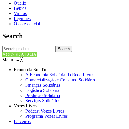
Queijo
Bebida
Vinhos
Legumes
Óleo essencial
Search
Search
ACESSE A LOJA
Menu
≡
╳
Economia Solidária
A Economia Solidária da Rede Livres
Comercialização e Consumo Solidário
Finanças Solidárias
Logística Solidária
Produção Solidária
Serviços Solidários
Vozes Livres
Podcast Vozes Livres
Programa Vozes Livres
Parceiros