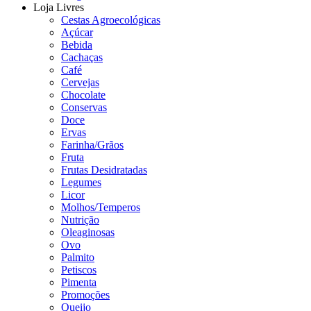
Loja Livres
Cestas Agroecológicas
Açúcar
Bebida
Cachaças
Café
Cervejas
Chocolate
Conservas
Doce
Ervas
Farinha/Grãos
Fruta
Frutas Desidratadas
Legumes
Licor
Molhos/Temperos
Nutrição
Oleaginosas
Ovo
Palmito
Petiscos
Pimenta
Promoções
Queijo