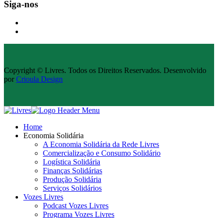
Siga-nos
Copyright © Livres. Todos os Direitos Reservados. Desenvolvido
por
Crioula Design
Home
Economia Solidária
A Economia Solidária da Rede Livres
Comercialização e Consumo Solidário
Logística Solidária
Finanças Solidárias
Produção Solidária
Serviços Solidários
Vozes Livres
Podcast Vozes Livres
Programa Vozes Livres