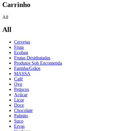
Carrinho
All
All
Cervejas
Fruta
Ecobag
Frutas Desidratadas
Produtos Sob Encomenda
Farinha/Grãos
MASSA
Café
Ovo
Petiscos
Açúcar
Licor
Doce
Chocolate
Palmito
Suco
Ervas