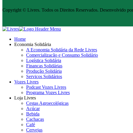
Copyright © Livres. Todos os Direitos Reservados. Desenvolvido po
Home
Economia Solidária
A Economia Solidária da Rede Livres
Comercialização e Consumo Solidário
Logística Solidária
Finanças Solidárias
Produção Solidária
Serviços Solidários
Vozes Livres
Podcast Vozes Livres
Programa Vozes Livres
Loja Livres
Cestas Agroecológicas
Açúcar
Bebida
Cachaças
Café
Cervejas