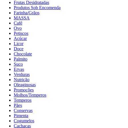
Frutas Desidratadas
Produtos Sob Encomenda
Farinha/Grãos
MASSA
Café
Ovo
Petiscos
Açúcar
Licor
Doce
Chocolate
Palmito
Suco
Ervas
Verduras
Nutrição
Oleaginosas
Promoções
Molhos/Temperos
Temperos
Pães
Conservas
Pimenta
Cogumelos
Cachaças