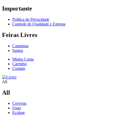
Importante
Política de Privacidade
Controle de Qualidade e Entrega
Feiras Livres
Campinas
Santos
Minha Conta
Carrinho
Contato
All
All
Cervejas
Fruta
Ecobag