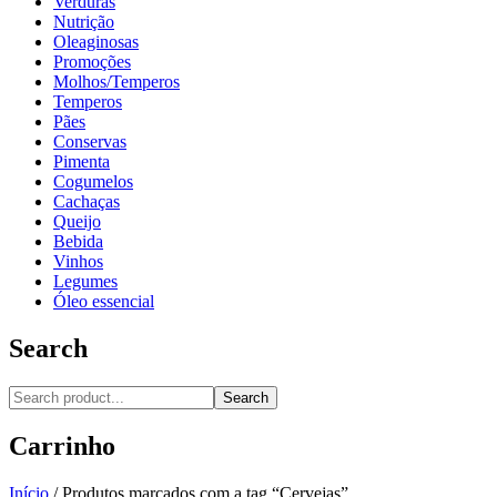
Verduras
Nutrição
Oleaginosas
Promoções
Molhos/Temperos
Temperos
Pães
Conservas
Pimenta
Cogumelos
Cachaças
Queijo
Bebida
Vinhos
Legumes
Óleo essencial
Search
Search
Carrinho
Início
/
Produtos marcados com a tag “Cervejas”