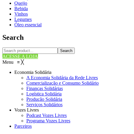
Queijo
Bebida
Vinhos
Legumes
Óleo essencial
Search
Search
ACESSE A LOJA
Menu
≡
╳
Economia Solidária
A Economia Solidária da Rede Livres
Comercialização e Consumo Solidário
Finanças Solidárias
Logística Solidária
Produção Solidária
Serviços Solidários
Vozes Livres
Podcast Vozes Livres
Programa Vozes Livres
Parceiros