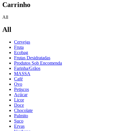
Carrinho
All
All
Cervejas
Fruta
Ecobag
Frutas Desidratadas
Produtos Sob Encomenda
Farinha/Grãos
MASSA
Café
Ovo
Petiscos
Açúcar
Licor
Doce
Chocolate
Palmito
Suco
Ervas